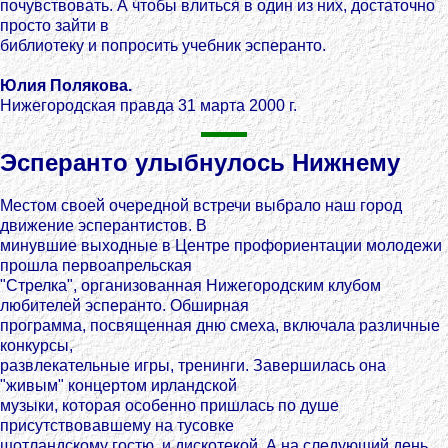
почувствовать. А чтобы влиться в один из них, достаточно
просто зайти в
библиотеку и попросить учебник эсперанто.
Юлия Полякова.
Нижегородская правда 31 марта 2000 г.
Эсперанто улыбнулось Нижнему
Местом своей очередной встречи выбрало наш город
движение эсперантистов. В
минувшие выходные в Центре профориентации молодежи
прошла первоапрельская
"Стрелка", организованная Нижегородским клубом
любителей эсперанто. Обширная
программа, посвященная дню смеха, включала различные
конкурсы,
развлекательные игры, тренинги. Завершилась она
"живым" концертом ирландской
музыки, которая особенно пришлась по душе
присутствовавшему на тусовке
шотландскому гостю, и дискотекой. А на следующий день