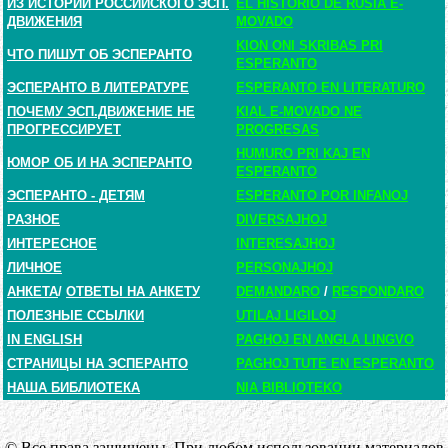
ИЗ ИСТОРИИ РОССИЙСКОГО ЭСП.
EL HISTORIO DE RUSIA E-
ДВИЖЕНИЯ
MOVADO
KION ONI SKRIBAS PRI
ЧТО ПИШУТ ОБ ЭСПЕРАНТО
ESPERANTO
ЭСПЕРАНТО В ЛИТЕРАТУРЕ
ESPERANTO EN LITERATURO
ПОЧЕМУ ЭСП.ДВИЖЕНИЕ НЕ
KIAL E-MOVADO NE
ПРОГРЕССИРУЕТ
PROGRESAS
HUMURO PRI KAJ EN
ЮМОР ОБ И НА ЭСПЕРАНТО
ESPERANTO
ЭСПЕРАНТО - ДЕТЯМ
ESPERANTO POR INFANOJ
РАЗНОЕ
DIVERSAJHOJ
ИНТЕРЕСНОЕ
INTERESAJHOJ
ЛИЧНОЕ
PERSONAJHOJ
АНКЕТА
/
ОТВЕТЫ НА АНКЕТУ
DEMANDARO
/
RESPONDARO
ПОЛЕЗНЫЕ ССЫЛКИ
UTILAJ LIGILOJ
IN ENGLISH
PAGHOJ EN ANGLA LINGVO
СТРАНИЦЫ НА ЭСПЕРАНТО
PAGHOJ TUTE EN ESPERANTO
НАША БИБЛИОТЕКА
NIA BIBLIOTEKO
© Все права защищены. При любом использовании материалов