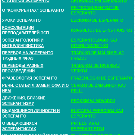
СТАТЬИ ОБ ЭСПЕРАНТО
ARTIKOLOJ PRI ESPERANTO
PRI "KONKURENTOJ" DE
О "КОНКУРЕНТАХ" ЭСПЕРАНТО
ESPERANTO
УРОКИ ЭСПЕРАНТО
LECIONOJ DE ESPERANTO
КОНСУЛЬТАЦИИ
KONSULTOJ DE E-INSTRUISTOJ
ПРЕПОДАВАТЕЛЕЙ ЭСП.
ЭСПЕРАНТОЛОГИЯ И
ESPERANTOLOGIO KAJ
ИНТЕРЛИНГВИСТИКА
INTERLINGVISTIKO
ПЕРЕВОД НА ЭСПЕРАНТО
TRADUKO DE MALSIMPLAJ
ТРУДНЫХ ФРАЗ
FRAZOJ
ПЕРЕВОДЫ РАЗНЫХ
TRADUKOJ DE DIVERSAJ
ПРОИЗВЕДЕНИЙ
VERKOJ
ФРАЗЕОЛОГИЯ ЭСПЕРАНТО
FRAZEOLOGIO DE ESPERANTO
РЕЧИ, СТАТЬИ Л.ЗАМЕНГОФА И О
VERKOJ DE ZAMENHOF KAJ
НЕМ
PRI LI
ДВИЖЕНИЯ, БЛИЗКИЕ
PROKSIMAJ MOVADOJ
ЭСПЕРАНТИЗМУ
ВЫДАЮЩИЕСЯ ЛИЧНОСТИ И
ELSTARAJ PERSONOJ KAJ
ЭСПЕРАНТО
ESPERANTO
О ВЫДАЮЩИХСЯ
PRI ELSTARAJ
ЭСПЕРАНТИСТАХ
ESPERANTISTOJ