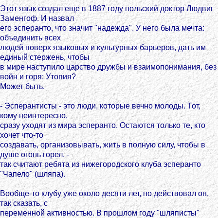
Этот язык создал еще в 1887 году польский доктор Людвиг
Заменгоф. И назвал
его эсперанто, что значит "надежда". У него была мечта:
объединить всех
людей поверх языковых и культурных барьеров, дать им
единый стержень, чтобы
в мире наступило царство дружбы и взаимопонимания, без
войн и горя: Утопия?
Может быть.
- Эсперантисты - это люди, которые вечно молоды. Тот,
кому неинтересно,
сразу уходят из мира эсперанто. Остаются только те, кто
хочет что-то
создавать, организовывать, жить в полную силу, чтобы в
душе огонь горел, -
так считают ребята из нижегородского клуба эсперанто
"Чапело" (шляпа).
Вообще-то клубу уже около десяти лет, но действовал он,
так сказать, с
переменной активностью. В прошлом году "шляписты"