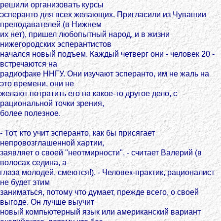
решили организовать курсы
эсперанто для всех желающих. Пригласили из Чувашии
преподавателей (в Нижнем
их нет), пришел любопытный народ, и в жизни
нижегородских эсперантистов
начался новый подъем. Каждый четверг они - человек 20 -
встречаются на
радиофаке ННГУ. Они изучают эсперанто, им не жаль на
это времени, они не
желают потратить его на какое-то другое дело, с
рациональной точки зрения,
более полезное.
- Тот, кто учит эсперанто, как бы присягает
непровозглашенной хартии,
заявляет о своей "неотмирности", - считает Валерий (в
волосах седина, а
глаза молодей, смеются!). - Человек-практик, рационалист
не будет этим
заниматься, потому что думает, прежде всего, о своей
выгоде. Он лучше выучит
новый компьютерный язык или американский вариант