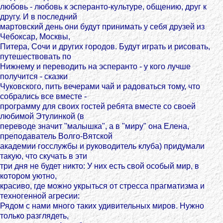
любовь - любовь к эсперанто-культуре, общению, друг к
другу. И в последний
мартовский день они будут принимать у себя друзей из
Чебоксар, Москвы,
Питера, Сочи и других городов. Будут играть и рисовать,
путешествовать по
Нижнему и переводить на эсперанто - у кого лучше
получится - сказки
Чуковского, пить вечерами чай и радоваться тому, что
собрались все вместе -
программу для своих гостей ребята вместе со своей
любимой Этулинкой (в
переводе значит "малышка", а в "миру" она Елена,
преподаватель Волго-Вятской
академии госслужбы и руководитель клуба) придумали
такую, что скучать в эти
три дня не будет никто: У них есть свой особый мир, в
котором уютно,
красиво, где можно укрыться от стресса прагматизма и
техногенной агресии:
Рядом с нами много таких удивительных миров. Нужно
только разглядеть,