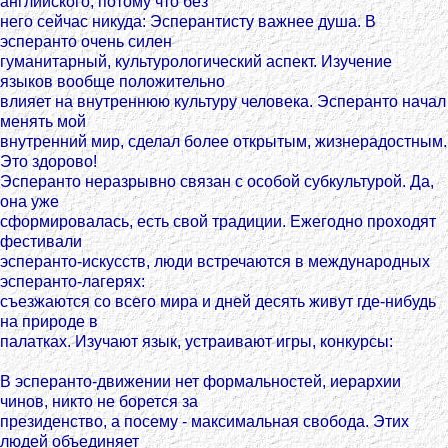
английского, потому что без
него сейчас никуда: Эсперантисту важнее душа. В
эсперанто очень силен
гуманитарный, культурологический аспект. Изучение
языков вообще положительно
влияет на внутреннюю культуру человека. Эсперанто начал
менять мой
внутренний мир, сделал более открытым, жизнерадостным.
Это здорово!
Эсперанто неразрывно связан с особой субкультурой. Да,
она уже
сформировалась, есть свой традиции. Ежегодно проходят
фестивали
эсперанто-искусств, люди встречаются в международных
эсперанто-лагерях:
съезжаются со всего мира и дней десять живут где-нибудь
на природе в
палатках. Изучают язык, устраивают игры, конкурсы:
В эсперанто-движении нет формальностей, иерархии
чинов, никто не борется за
президенство, а посему - максимальная свобода. Этих
людей объединяет