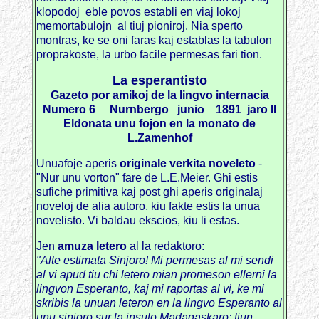
klopodoj eble povos establi en viaj lokoj
memortabulojn al tiuj pioniroj. Nia sperto
montras, ke se oni faras kaj establas la tabulon
proprakoste, la urbo facile permesas fari tion.
La esperantisto
Gazeto por amikoj de la lingvo internacia
Numero 6 Nurnbergo junio 1891 jaro II
Eldonata unu fojon en la monato de
L.Zamenhof
Unuafoje aperis
originale verkita noveleto
-
"Nur unu vorton" fare de L.E.Meier. Ghi estis
sufiche primitiva kaj post ghi aperis originalaj
noveloj de alia autoro, kiu fakte estis la unua
novelisto. Vi baldau ekscios, kiu li estas.
Jen
amuza letero
al la redaktoro:
"Alte estimata Sinjoro! Mi permesas al mi sendi
al vi apud tiu chi letero mian promeson ellerni la
lingvon Esperanto, kaj mi raportas al vi, ke mi
skribis la unuan leteron en la lingvo Esperanto al
unu sinjoro sur la insulo Madagaskaro; tiun