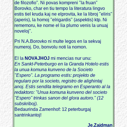
de filozofio". Ni povas kompreni "la fruan"
Borovko, char en tiu tempo la literatura lingvo
estis tiel kruda kaj ne elprovita, ke la libroj "eliris"
(aperis), la homoj "elrigardis" (aspektis) ktp. Ni
rememoru, ke nome el lia plumo venis la unuaj
noveloj".
Pri N.A.Borovko ni multe legos en la sekvaj
numeroj. Do, bonvolu noti la nomon.
El la
NOVAJHOJ
mi mencias nur unu:
En Sankt-Peterburgo en la Granda Hotelo estis
la unua komuna kunveno de la Societo
"Espero". La programo estis: projekto de
regularo por la societo, registro de alighintaj
anoj. Estis sendita telegramo en Esperanto al la
redaktoro: "Unua komuna kunveno del societo
"Espero" trinkas sanon del glora autoro." (12
subskriboj).
Bedaurinda Zamenhof: 12 peterburgaj
santrinkantoj!
Je.Zajdman