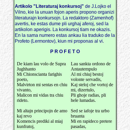
Artikolo "Literaturaj konkursoj"
de J.Lojko el
Vilno, kie la unuan fojon aperis propono organizi
literaturajn konkursojn. La redaktoro (Zamenhof)
avertis, ke estas dume pli urghaj aferoj, sed la
artikolon aperigis. La konkursoj tiam ne okazis.
En la sama numero estas ankau lia traduko de la
Profeto (Lermontov), kiun mi proponas al vi.
P R O F E T O
De kiam lau volo de Supra
Lau sankta ordono de
Jughhanto
Antautempulo
Mi Chionscianta farighis
Al mi chiuj bestoj
poeto,
volonte servadis,
Malvirton mi sentas en chiu
Kaj steloj che vortoj de
vivanto,
mi, dizertulo,
Malicon mi vidas tra chiu
Pli ghoje radias, pli
rideto.
hele lumadas.
Mi altajn principojn de amo
Sed se iafoje tra urbo
kaj revo
bruanta
Komencis prediki al miaj
Mi en rapideco pretere
kunfratoj,
pasadas,