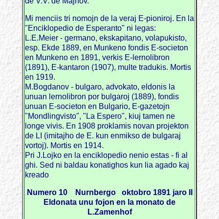
de V.V. de Majnov.
Mi menciis tri nomojn de la veraj E-pioniroj. En la
"Enciklopedio de Esperanto" ni legas:
L.E.Meier - germano, ekskapitano, volapukisto,
esp. Ekde 1889, en Munkeno fondis E-societon
en Munkeno en 1891, verkis E-lernolibron
(1891), E-kantaron (1907), multe tradukis. Mortis
en 1919.
M.Bogdanov - bulgaro, advokato, eldonis la
unuan lernolibron por bulgaroj (1889), fondis
unuan E-societon en Bulgario, E-gazetojn
"Mondlingvisto", "La Espero", kiuj tamen ne
longe vivis. En 1908 proklamis novan projekton
de LI (imitajho de E. kun enmikso de bulgaraj
vortoj). Mortis en 1914.
Pri J.Lojko en la enciklopedio nenio estas - fi al
ghi. Sed ni baldau konatighos kun lia agado kaj
kreado
Numero 10 Nurnbergo oktobro 1891 jaro II
Eldonata unu fojon en la monato de
L.Zamenhof