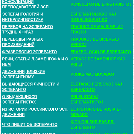
КОНСУЛЬТАЦИИ
KONSULTOJ DE E-INSTRUISTOJ
ПРЕПОДАВАТЕЛЕЙ ЭСП.
ЭСПЕРАНТОЛОГИЯ И
ESPERANTOLOGIO KAJ
ИНТЕРЛИНГВИСТИКА
INTERLINGVISTIKO
ПЕРЕВОД НА ЭСПЕРАНТО
TRADUKO DE MALSIMPLAJ
ТРУДНЫХ ФРАЗ
FRAZOJ
ПЕРЕВОДЫ РАЗНЫХ
TRADUKOJ DE DIVERSAJ
ПРОИЗВЕДЕНИЙ
VERKOJ
ФРАЗЕОЛОГИЯ ЭСПЕРАНТО
FRAZEOLOGIO DE ESPERANTO
РЕЧИ, СТАТЬИ Л.ЗАМЕНГОФА И О
VERKOJ DE ZAMENHOF KAJ
НЕМ
PRI LI
ДВИЖЕНИЯ, БЛИЗКИЕ
PROKSIMAJ MOVADOJ
ЭСПЕРАНТИЗМУ
ВЫДАЮЩИЕСЯ ЛИЧНОСТИ И
ELSTARAJ PERSONOJ KAJ
ЭСПЕРАНТО
ESPERANTO
О ВЫДАЮЩИХСЯ
PRI ELSTARAJ
ЭСПЕРАНТИСТАХ
ESPERANTISTOJ
ИЗ ИСТОРИИ РОССИЙСКОГО ЭСП.
EL HISTORIO DE RUSIA E-
ДВИЖЕНИЯ
MOVADO
KION ONI SKRIBAS PRI
ЧТО ПИШУТ ОБ ЭСПЕРАНТО
ESPERANTO