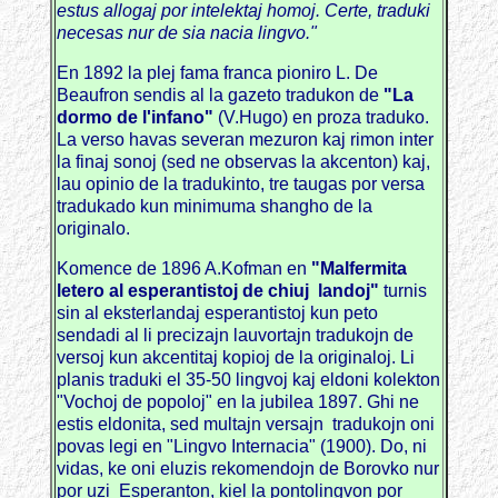
estus allogaj por intelektaj homoj. Certe, traduki
necesas nur de sia nacia lingvo."
En 1892 la plej fama franca pioniro L. De
Beaufron sendis al la gazeto tradukon de
"La
dormo de l'infano"
(V.Hugo) en proza traduko.
La verso havas severan mezuron kaj rimon inter
la finaj sonoj (sed ne observas la akcenton) kaj,
lau opinio de la tradukinto, tre taugas por versa
tradukado kun minimuma shangho de la
originalo.
Komence de 1896 A.Kofman en
"Malfermita
letero al esperantistoj de chiuj landoj"
turnis
sin al eksterlandaj esperantistoj kun peto
sendadi al li precizajn lauvortajn tradukojn de
versoj kun akcentitaj kopioj de la originaloj. Li
planis traduki el 35-50 lingvoj kaj eldoni kolekton
"Vochoj de popoloj" en la jubilea 1897. Ghi ne
estis eldonita, sed multajn versajn tradukojn oni
povas legi en "Lingvo Internacia" (1900). Do, ni
vidas, ke oni eluzis rekomendojn de Borovko nur
por uzi Esperanton, kiel la pontolingvon por