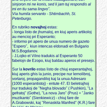
sinjoron mi ne konis, sed li jam tuj respondis al
mi en tiu sama lingvo".
Via humila servanto - Shtirnbachh, St.
Peterburgo.
En rubriko
novajhoj
estas:
- longa listo de jhurnaloj, en kiuj aperis artikoloj
au mencioj pri Esperanto;
- informo pri apero de unua numero de gazeto
"Espero", kiun intencas eldonadi en Bulgario
M.S.Bogdanov.
- J.Lojko el Vilno tradukis al Esperanto 50
fabelojn de Ezopo, kiuj baldau aperos el presejo.
Sur la
kovrilo
estas listo de chiuj esperantajhoj,
kiuj aperis ghis la junio, precipe nur lernolibroj,
vortaroj, propagandiloj kaj la unua Adresaro
(1000 esperantistoj) - entute 47. El beletrajhoj
nur tradukoj de "Negha blovado" ( Pushkin), "La
gefratoj" (Gothe), "La nova Jaro" (Prus) + "Janko
muzikanto" (Sienkiewicz) - chiuj fare de
A.Grabowski, kaj "Renaskita Manfred" (K.R.) fare