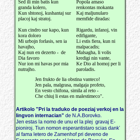
Sed ili min batis kun
Popola amaso
granda kolero,
renkontas mokanta
Kun shtonoj, kushantaj sur
Kaj maljunularo
placoj kaj stratoj.
memfide diradas:
Kun cindro sur kapo, kun
Rigardu, infanoj, vin
kora doloro
edifigante,
Mi urbojn forlasis, sen ia
Li estis fiera, kun ni
havajho,
malpacadis;
Kaj nun en dezerto - de
Malsagha, li volis
Dia favoro
kredigi nin vante,
Nur ion mi havas por mia
Ke Dio al homoj per li
nutrajho.
paroladis.
Jen frukto de lia obstina vanteco!
Jen pala, malgrasa, malgaja profeto,
En vesto chifona, simila al reto -
Che chiuj li estas en malestimeco".
Artikolo "Pri la traduko de poeziaj verkoj en la
lingvon internacian"
de N.A.Borovko.
Jen estas la nomo de unu el la plej gravaj E-
pioniroj. Tiun nomon esperantistaro scias dank'
al fama letero de Zamenhof pri deveno de