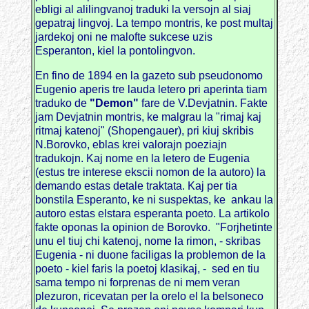
ebligi al alilingvanoj traduki la versojn al siaj
gepatraj lingvoj. La tempo montris, ke post multaj
jardekoj oni ne malofte sukcese uzis
Esperanton, kiel la pontolingvon.
En fino de 1894 en la gazeto sub pseudonomo
Eugenio aperis tre lauda letero pri aperinta tiam
traduko de
"Demon"
fare de V.Devjatnin. Fakte
jam Devjatnin montris, ke malgrau la "rimaj kaj
ritmaj katenoj" (Shopengauer), pri kiuj skribis
N.Borovko, eblas krei valorajn poeziajn
tradukojn. Kaj nome en la letero de Eugenia
(estus tre interese ekscii nomon de la autoro) la
demando estas detale traktata. Kaj per tia
bonstila Esperanto, ke ni suspektas, ke ankau la
autoro estas elstara esperanta poeto. La artikolo
fakte oponas la opinion de Borovko. "Forjhetinte
unu el tiuj chi katenoj, nome la rimon, - skribas
Eugenia - ni duone faciligas la problemon de la
poeto - kiel faris la poetoj klasikaj, - sed en tiu
sama tempo ni forprenas de ni mem veran
plezuron, ricevatan per la orelo el la belsoneco