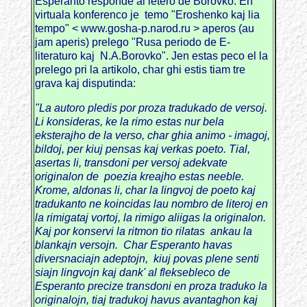
Esperanto responde al letero de Borovko. En
virtuala konferenco je temo "Eroshenko kaj lia
tempo" < www.gosha-p.narod.ru > aperos (au
jam aperis) prelego "Rusa periodo de E-
literaturo kaj N.A.Borovko". Jen estas peco el la
prelego pri la artikolo, char ghi estis tiam tre
grava kaj disputinda:
"La autoro pledis por proza tradukado de versoj.
Li konsideras, ke la rimo estas nur bela
eksterajho de la verso, char ghia animo - imagoj,
bildoj, per kiuj pensas kaj verkas poeto. Tial,
asertas li, transdoni per versoj adekvate
originalon de poezia kreajho estas neeble.
Krome, aldonas li, char la lingvoj de poeto kaj
tradukanto ne koincidas lau nombro de literoj en
la rimigataj vortoj, la rimigo aliigas la originalon.
Kaj por konservi la ritmon tio rilatas ankau la
blankajn versojn. Char Esperanto havas
diversnaciajn adeptojn, kiuj povas plene senti
siajn lingvojn kaj dank' al fleksebleco de
Esperanto precize transdoni en proza traduko la
originalojn, tiaj tradukoj havus avantaghon kaj