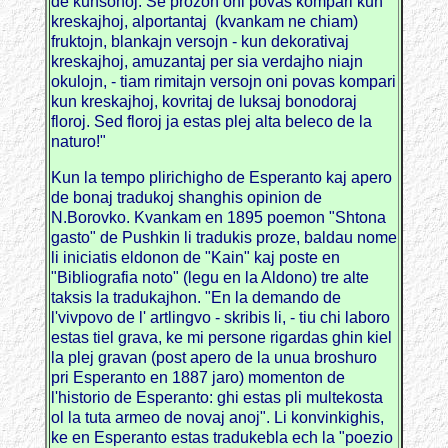
de kunsonoj. Se prozon oni povas kompari kun
kreskajhoj, alportantaj (kvankam ne chiam)
fruktojn, blankajn versojn - kun dekorativaj
kreskajhoj, amuzantaj per sia verdajho niajn
okulojn, - tiam rimitajn versojn oni povas kompari
kun kreskajhoj, kovritaj de luksaj bonodoraj
floroj. Sed floroj ja estas plej alta beleco de la
naturo!"
Kun la tempo plirichigho de Esperanto kaj apero
de bonaj tradukoj shanghis opinion de
N.Borovko. Kvankam en 1895 poemon "Shtona
gasto" de Pushkin li tradukis proze, baldau nome
li iniciatis eldonon de "Kain" kaj poste en
"Bibliografia noto" (legu en la Aldono) tre alte
taksis la tradukajhon. "En la demando de
l'vivpovo de l' artlingvo - skribis li, - tiu chi laboro
estas tiel grava, ke mi persone rigardas ghin kiel
la plej gravan (post apero de la unua broshuro
pri Esperanto en 1887 jaro) momenton de
l'historio de Esperanto: ghi estas pli multekosta
ol la tuta armeo de novaj anoj". Li konvinkighis,
ke en Esperanto estas tradukebla ech la "poezio