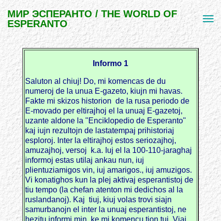
МИР ЭСПЕРАНТО / THE WORLD OF
ESPERANTO
Informo 1
Saluton al chiuj! Do, mi komencas de du
numeroj de la unua E-gazeto, kiujn mi havas.
Fakte mi skizos historion de la rusa periodo de
E-movado per eltirajhoj el la unuaj E-gazetoj,
uzante aldone la "Enciklopedio de Esperanto"
kaj iujn rezultojn de lastatempaj prihistoriaj
esploroj. Inter la eltirajhoj estos seriozajhoj,
amuzajhoj, versoj k.a. Iuj el la 100-110-jaraghaj
informoj estas utilaj ankau nun, iuj
plientuziamigos vin, iuj amarigos., iuj amuzigos.
Vi konatighos kun la plej aktivaj esperantistoj de
tiu tempo (la chefan atenton mi dedichos al la
ruslandanoj). Kaj tiuj, kiuj volas trovi siajn
samurbanojn el inter la unuaj esperantistoj, ne
hezitu informi min, ke mi komencu tion tuj. Viaj