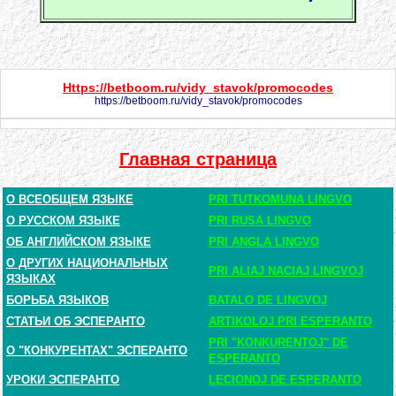
Https://betboom.ru/vidy_stavok/promocodes
https://betboom.ru/vidy_stavok/promocodes
Главная страница
О ВСЕОБЩЕМ ЯЗЫКЕ
PRI TUTKOMUNA LINGVO
О РУССКОМ ЯЗЫКЕ
PRI RUSA LINGVO
ОБ АНГЛИЙСКОМ ЯЗЫКЕ
PRI ANGLA LINGVO
О ДРУГИХ НАЦИОНАЛЬНЫХ
PRI ALIAJ NACIAJ LINGVOJ
ЯЗЫКАХ
БОРЬБА ЯЗЫКОВ
BATALO DE LINGVOJ
СТАТЬИ ОБ ЭСПЕРАНТО
ARTIKOLOJ PRI ESPERANTO
PRI "KONKURENTOJ" DE
О "КОНКУРЕНТАХ" ЭСПЕРАНТО
ESPERANTO
УРОКИ ЭСПЕРАНТО
LECIONOJ DE ESPERANTO