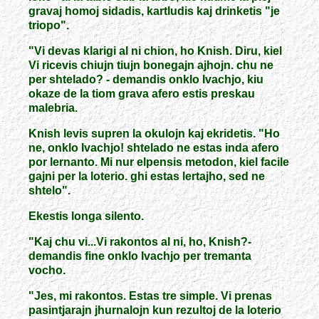
gravaj homoj sidadis, kartludis kaj drinketis "je
triopo".
"Vi devas klarigi al ni chion, ho Knish. Diru, kiel
Vi ricevis chiujn tiujn bonegajn ajhojn. chu ne
per shtelado? - demandis onklo Ivachjo, kiu
okaze de la tiom grava afero estis preskau
malebria.
Knish levis supren la okulojn kaj ekridetis. "Ho
ne, onklo Ivachjo! shtelado ne estas inda afero
por lernanto. Mi nur elpensis metodon, kiel facile
gajni per la loterio. ghi estas lertajho, sed ne
shtelo".
Ekestis longa silento.
"Kaj chu vi...Vi rakontos al ni, ho, Knish?-
demandis fine onklo Ivachjo per tremanta
vocho.
"Jes, mi rakontos. Estas tre simple. Vi prenas
pasintjarajn jhurnalojn kun rezultoj de la loterio