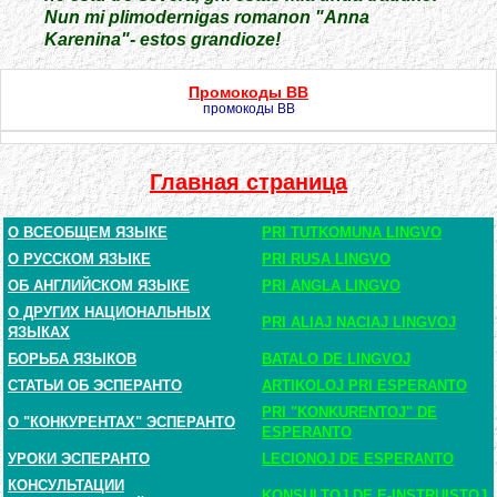
Nun mi plimodernigas romanon "Anna
Karenina"- estos grandioze!
Промокоды BB
промокоды BB
Главная страница
О ВСЕОБЩЕМ ЯЗЫКЕ
PRI TUTKOMUNA LINGVO
О РУССКОМ ЯЗЫКЕ
PRI RUSA LINGVO
ОБ АНГЛИЙСКОМ ЯЗЫКЕ
PRI ANGLA LINGVO
О ДРУГИХ НАЦИОНАЛЬНЫХ
PRI ALIAJ NACIAJ LINGVOJ
ЯЗЫКАХ
БОРЬБА ЯЗЫКОВ
BATALO DE LINGVOJ
СТАТЬИ ОБ ЭСПЕРАНТО
ARTIKOLOJ PRI ESPERANTO
PRI "KONKURENTOJ" DE
О "КОНКУРЕНТАХ" ЭСПЕРАНТО
ESPERANTO
УРОКИ ЭСПЕРАНТО
LECIONOJ DE ESPERANTO
КОНСУЛЬТАЦИИ
KONSULTOJ DE E-INSTRUISTOJ