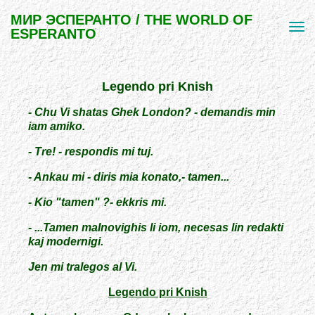
МИР ЭСПЕРАНТО / THE WORLD OF
ESPERANTO
Legendo pri Knish
- Chu Vi shatas Ghek London? - demandis min
iam amiko.
- Tre! - respondis mi tuj.
- Ankau mi - diris mia konato,- tamen...
- Kio "tamen" ?- ekkris mi.
- ...Tamen malnovighis li iom, necesas lin redakti
kaj modernigi.
Jen mi tralegos al Vi.
Legendo pri Knish