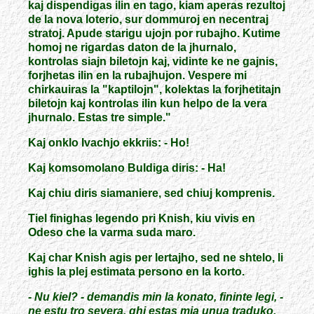
kaj dispendigas ilin en tago, kiam aperas rezultoj
de la nova loterio, sur dommuroj en necentraj
stratoj. Apude starigu ujojn por rubajho. Kutime
homoj ne rigardas daton de la jhurnalo,
kontrolas siajn biletojn kaj, vidinte ke ne gajnis,
forjhetas ilin en la rubajhujon. Vespere mi
chirkauiras la "kaptilojn", kolektas la forjhetitajn
biletojn kaj kontrolas ilin kun helpo de la vera
jhurnalo. Estas tre simple."
Kaj onklo Ivachjo ekkriis: - Ho!
Kaj komsomolano Buldiga diris: - Ha!
Kaj chiu diris siamaniere, sed chiuj komprenis.
Tiel finighas legendo pri Knish, kiu vivis en
Odeso che la varma suda maro.
Kaj char Knish agis per lertajho, sed ne shtelo, li
ighis la plej estimata persono en la korto.
- Nu kiel? - demandis min la konato, fininte legi, -
ne estu tro severa, ghi estas mia unua traduko.