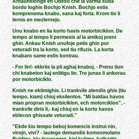
Antaunelonge en Odeso che la varma suda
bordo loghis Bochjo Knish. Bochjo estis
komprenema knabo, sana kaj forta. Krom tio li
lernis en mezlernejo.
Unu knabo en lia korto havis motorbiciklon. De
tempo al tempo li permesis al la amikoj preni
ghin. Ankau Knish unufoje petis ghin por
veturadi tra la korto, sed tiu rifuzis. La korta
knabaro same estis kontrau.
- For lin!- ekkriis la pli aghaj knaboj, - Prenu tiun
chi knabeton kaj enlitigu lin. Tro junas li ankorau
por motorbiciklo.
Knish ne ektimighis. Li trankvile atendis ghis (tiu
tempo, kiam) chiuj eksilentos. "Mi baldau havos
mian propran motorbiciklon, ech motorciklon", -
trankvile diris li,- kaj chiuj en la korto havos
eblecon ghissate veturadi."
"Ekde kiu tempo beboj komencis instrui nin,
virojn, vivi? - lautege demandis komsomolano
Buldiga, kiu tiuvespere, kiel kutime, ludkartis