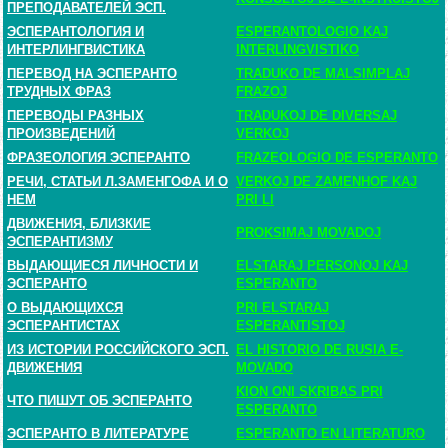
ПРЕПОДАВАТЕЛЕЙ ЭСП.
ЭСПЕРАНТОЛОГИЯ И
ESPERANTOLOGIO KAJ
ИНТЕРЛИНГВИСТИКА
INTERLINGVISTIKO
ПЕРЕВОД НА ЭСПЕРАНТО
TRADUKO DE MALSIMPLAJ
ТРУДНЫХ ФРАЗ
FRAZOJ
ПЕРЕВОДЫ РАЗНЫХ
TRADUKOJ DE DIVERSAJ
ПРОИЗВЕДЕНИЙ
VERKOJ
ФРАЗЕОЛОГИЯ ЭСПЕРАНТО
FRAZEOLOGIO DE ESPERANTO
РЕЧИ, СТАТЬИ Л.ЗАМЕНГОФА И О
VERKOJ DE ZAMENHOF KAJ
НЕМ
PRI LI
ДВИЖЕНИЯ, БЛИЗКИЕ
PROKSIMAJ MOVADOJ
ЭСПЕРАНТИЗМУ
ВЫДАЮЩИЕСЯ ЛИЧНОСТИ И
ELSTARAJ PERSONOJ KAJ
ЭСПЕРАНТО
ESPERANTO
О ВЫДАЮЩИХСЯ
PRI ELSTARAJ
ЭСПЕРАНТИСТАХ
ESPERANTISTOJ
ИЗ ИСТОРИИ РОССИЙСКОГО ЭСП.
EL HISTORIO DE RUSIA E-
ДВИЖЕНИЯ
MOVADO
KION ONI SKRIBAS PRI
ЧТО ПИШУТ ОБ ЭСПЕРАНТО
ESPERANTO
ЭСПЕРАНТО В ЛИТЕРАТУРЕ
ESPERANTO EN LITERATURO