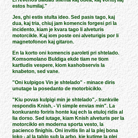
estos humilaj."
Jes, ghi estis stulta ideo. Sed pasis tago, kaj
dua, kaj tria, chiuj jam komencis forgesi pri la
incidento, kiam je kvara tago li alveturis
motorcikle. Kaj iom poste oni alveturigis por li
magnetofonon kaj gitaron.
En la korto oni komencis paroleti pri shtelado.
Komsomolano Buldiga ekde tiam ne tiom
kartludis vespere, kiom kashobservis la
knabeton, sed vane.
"Oni kulpigos Vin je shtelado" - minace diris
unutage la posedanto de motorbiciklo.
"Kiu povas kulpigi min je shtelado",- trankvile
respondis Knish, - Vi simple envias min". La
konkuranto foriris honte kaj ech la etuloj ridis al
lia dorso. Sed iutage, kiam Knish alveturis per la
motorciklo en moderna sporta vesto, la
pacienco finighis. Oni invitis lin al la plej bona
loko - al la tablo sub la arbo, kie kutime la plej