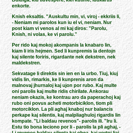
enkorte.
Knish eksaltis. "Auskultu min, vi, viroj - ekkriis li,
- Neniam mi parolos kun iu el vi, neniam. Nur
post kiam vi venos al mi kaj diros: "Parolu,
Knish, ni volas, ke vi parolu."
Per rido kaj mokoj akompanis la knabaro lin,
kiam li iris hejmen. Sed li kunpremis la dentojn
kaj silente foriris, rigardante nek dekstren, nek
maldekstren.
Sekvatage li direktis sin ien en la urbo. Tiuj, kiuj
vidis lin, rimarkis, ke li kunprenis aron da
malnovaj jhurnaloj kaj ujon por rubo. Kaj multe
oni parolis kaj multe ridis chirilate. Ankorau
neniam okazis, ke kontrau aro da paperachoj kaj
rubo oni povus acheti motorbiciklon, tiom pli
motorciklon. La pli aghaj knaboj nur balancis
perkape kaj silentis, kaj malpliaghuloj rigardis lin
kompate. "Li baldau revenos"- parolis ili. "Iru li.
Estu tio bona leciono por li - parolis la pli aghaj, -
Li revenos baldau silenta kaj obea, kaj vortoj liaj