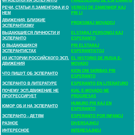
ФРАЗЕОЛОГИЯ ЭСПЕРАНТО
FRAZEOLOGIO DE ESPERANTO
РЕЧИ, СТАТЬИ Л.ЗАМЕНГОФА И О
VERKOJ DE ZAMENHOF KAJ
НЕМ
PRI LI
ДВИЖЕНИЯ, БЛИЗКИЕ
PROKSIMAJ MOVADOJ
ЭСПЕРАНТИЗМУ
ВЫДАЮЩИЕСЯ ЛИЧНОСТИ И
ELSTARAJ PERSONOJ KAJ
ЭСПЕРАНТО
ESPERANTO
О ВЫДАЮЩИХСЯ
PRI ELSTARAJ
ЭСПЕРАНТИСТАХ
ESPERANTISTOJ
ИЗ ИСТОРИИ РОССИЙСКОГО ЭСП.
EL HISTORIO DE RUSIA E-
ДВИЖЕНИЯ
MOVADO
KION ONI SKRIBAS PRI
ЧТО ПИШУТ ОБ ЭСПЕРАНТО
ESPERANTO
ЭСПЕРАНТО В ЛИТЕРАТУРЕ
ESPERANTO EN LITERATURO
ПОЧЕМУ ЭСП.ДВИЖЕНИЕ НЕ
KIAL E-MOVADO NE
ПРОГРЕССИРУЕТ
PROGRESAS
HUMURO PRI KAJ EN
ЮМОР ОБ И НА ЭСПЕРАНТО
ESPERANTO
ЭСПЕРАНТО - ДЕТЯМ
ESPERANTO POR INFANOJ
РАЗНОЕ
DIVERSAJHOJ
ИНТЕРЕСНОЕ
INTERESAJHOJ