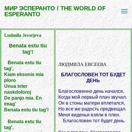
МИР ЭСПЕРАНТО / THE WORLD OF
ESPERANTO
Ludmila Jevsejeva
Benata estu tiu
tag'!
Benata estu tiu
ЛЮДМИЛА ЕВСЕЕВА
tag',
Kiam eksonis mia
БЛАГОСЛОВЕН ТОТ БУДЕТ
ploro
ДЕНЬ
Unua inter
Благословенно день начался,
naskdoloroj
Когда мой первый плач звучал.
De panjo mia. En
Он в стоны матери вплетался,
imag'
Но все же радость предвещал.
Benata estu tiu tag'!
Меня виденья взяли в плен.
Благословен тот будет день.
Benata estu tiu
tag',