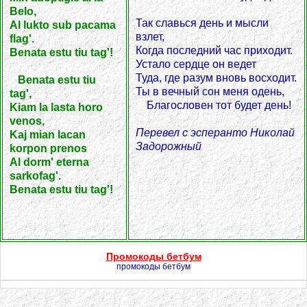
Belo,
Так славься день и мысли
Al lukto sub pacama
взлет,
flag'.
Когда последний час приходит.
Benata estu tiu tag'!
Устало сердце он ведет
Туда, где разум вновь восходит.
Benata estu tiu
Ты в вечный сон меня одень,
tag',
Благословен тот будет день!
Kiam la lasta horo
venos,
Перевел с эсперанто Николай
Kaj mian lacan
Задорожный
korpon prenos
Al dorm' eterna
sarkofag'.
Benata estu tiu tag'!
Промокоды бетбум
промокоды бетбум