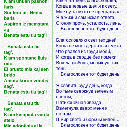
Как я тот день благословлял,
Kiam unuan pashon
Когда впервые шел я к свету,
faris
Мне путь никто не преграждал,
Sur tero mi. Neniu
Я в жизни сам искал ответа,
baris
Сгоняя прочь, усталость, лень.
Aspiron je memstara
Благословен тот будет день.
ag'.
Benata estu tiu tag'!
Благословляю свет тех дней,
Когда не мог сдержать я смеха,
Benata estu tiu
Что рвался из груди моей,
tag',
И когда в сердце без помехи
Kiam spontane fluis
Вошла любовь, мелькнув, как
rido
тень,
El brusto mia kaj sen
Благословен тот будет день!
brido
Amora koron vundis
Я славить буду день, когда
sag'.
Во тьме сверкнув зеленым
Benata estu tiu tag'!
светом,
Пятиконечная звезда
Benata estu tiu
Взметнула вверх меня к
tag',
поэтам,
Kiam kvinpinta verda
В мир света и борьбы кипень.
stelo
Благословен тот будет день!
Min adoptigis al la