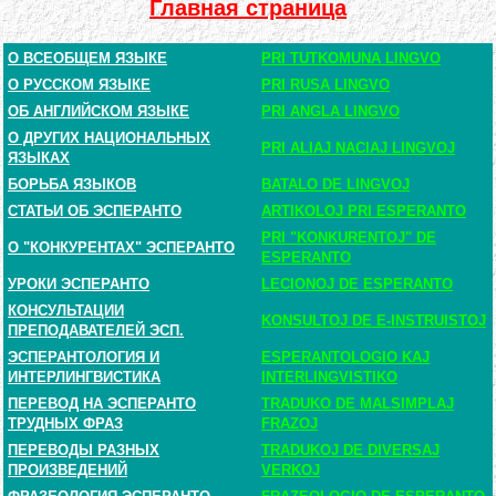
Главная страница
О ВСЕОБЩЕМ ЯЗЫКЕ
PRI TUTKOMUNA LINGVO
О РУССКОМ ЯЗЫКЕ
PRI RUSA LINGVO
ОБ АНГЛИЙСКОМ ЯЗЫКЕ
PRI ANGLA LINGVO
О ДРУГИХ НАЦИОНАЛЬНЫХ
PRI ALIAJ NACIAJ LINGVOJ
ЯЗЫКАХ
БОРЬБА ЯЗЫКОВ
BATALO DE LINGVOJ
СТАТЬИ ОБ ЭСПЕРАНТО
ARTIKOLOJ PRI ESPERANTO
PRI "KONKURENTOJ" DE
О "КОНКУРЕНТАХ" ЭСПЕРАНТО
ESPERANTO
УРОКИ ЭСПЕРАНТО
LECIONOJ DE ESPERANTO
КОНСУЛЬТАЦИИ
KONSULTOJ DE E-INSTRUISTOJ
ПРЕПОДАВАТЕЛЕЙ ЭСП.
ЭСПЕРАНТОЛОГИЯ И
ESPERANTOLOGIO KAJ
ИНТЕРЛИНГВИСТИКА
INTERLINGVISTIKO
ПЕРЕВОД НА ЭСПЕРАНТО
TRADUKO DE MALSIMPLAJ
ТРУДНЫХ ФРАЗ
FRAZOJ
ПЕРЕВОДЫ РАЗНЫХ
TRADUKOJ DE DIVERSAJ
ПРОИЗВЕДЕНИЙ
VERKOJ