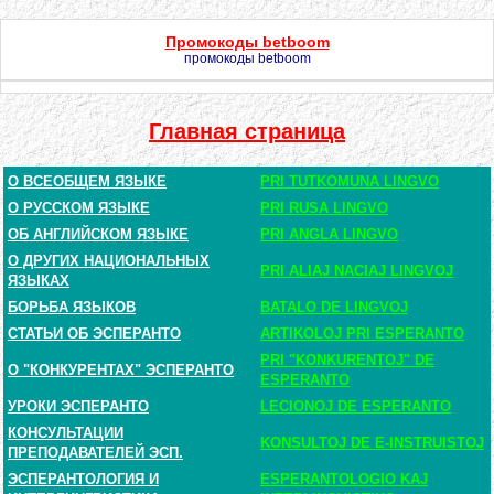
Промокоды betboom
промокоды betboom
Главная страница
О ВСЕОБЩЕМ ЯЗЫКЕ
PRI TUTKOMUNA LINGVO
О РУССКОМ ЯЗЫКЕ
PRI RUSA LINGVO
ОБ АНГЛИЙСКОМ ЯЗЫКЕ
PRI ANGLA LINGVO
О ДРУГИХ НАЦИОНАЛЬНЫХ
PRI ALIAJ NACIAJ LINGVOJ
ЯЗЫКАХ
БОРЬБА ЯЗЫКОВ
BATALO DE LINGVOJ
СТАТЬИ ОБ ЭСПЕРАНТО
ARTIKOLOJ PRI ESPERANTO
PRI "KONKURENTOJ" DE
О "КОНКУРЕНТАХ" ЭСПЕРАНТО
ESPERANTO
УРОКИ ЭСПЕРАНТО
LECIONOJ DE ESPERANTO
КОНСУЛЬТАЦИИ
KONSULTOJ DE E-INSTRUISTOJ
ПРЕПОДАВАТЕЛЕЙ ЭСП.
ЭСПЕРАНТОЛОГИЯ И
ESPERANTOLOGIO KAJ