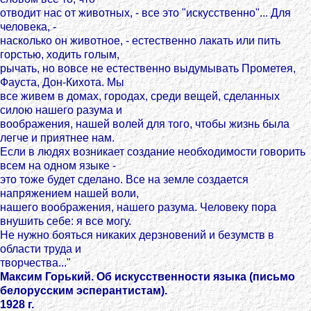
отводит нас от животных, - все это "искусственно"... Для
человека, -
насколько он животное, - естественно лакать или пить
горстью, ходить голым,
рычать, но вовсе не естественно выдумывать Прометея,
Фауста, Дон-Кихота. Мы
все живем в домах, городах, среди вещей, сделанных
силою нашего разума и
воображения, нашей волей для того, чтобы жизнь была
легче и приятнее нам.
Если в людях возникает создание необходимости говорить
всем на одном языке -
это тоже будет сделано. Все на земле создается
напряжением нашей воли,
нашего воображения, нашего разума. Человеку пора
внушить себе: я все могу.
Не нужно бояться никаких дерзновений и безумств в
области труда и
творчества..."
Максим Горький. Об искусственности языка (письмо
белорусским эсперантистам).
1928 г.