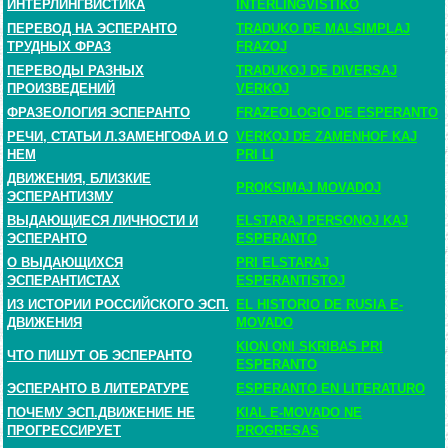
ИНТЕРЛИНГВИСТИКА
INTERLINGVISTIKO
ПЕРЕВОД НА ЭСПЕРАНТО
TRADUKO DE MALSIMPLAJ
ТРУДНЫХ ФРАЗ
FRAZOJ
ПЕРЕВОДЫ РАЗНЫХ
TRADUKOJ DE DIVERSAJ
ПРОИЗВЕДЕНИЙ
VERKOJ
ФРАЗЕОЛОГИЯ ЭСПЕРАНТО
FRAZEOLOGIO DE ESPERANTO
РЕЧИ, СТАТЬИ Л.ЗАМЕНГОФА И О
VERKOJ DE ZAMENHOF KAJ
НЕМ
PRI LI
ДВИЖЕНИЯ, БЛИЗКИЕ
PROKSIMAJ MOVADOJ
ЭСПЕРАНТИЗМУ
ВЫДАЮЩИЕСЯ ЛИЧНОСТИ И
ELSTARAJ PERSONOJ KAJ
ЭСПЕРАНТО
ESPERANTO
О ВЫДАЮЩИХСЯ
PRI ELSTARAJ
ЭСПЕРАНТИСТАХ
ESPERANTISTOJ
ИЗ ИСТОРИИ РОССИЙСКОГО ЭСП.
EL HISTORIO DE RUSIA E-
ДВИЖЕНИЯ
MOVADO
KION ONI SKRIBAS PRI
ЧТО ПИШУТ ОБ ЭСПЕРАНТО
ESPERANTO
ЭСПЕРАНТО В ЛИТЕРАТУРЕ
ESPERANTO EN LITERATURO
ПОЧЕМУ ЭСП.ДВИЖЕНИЕ НЕ
KIAL E-MOVADO NE
ПРОГРЕССИРУЕТ
PROGRESAS