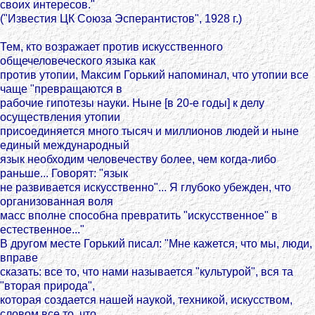
своих интересов."
("Известия ЦК Союза Эсперантистов", 1928 г.)
Тем, кто возражает против искусственного
общечеловеческого языка как
против утопии, Максим Горький напоминал, что утопии все
чаще "превращаются в
рабочие гипотезы науки. Ныне [в 20-е годы] к делу
осуществления утопии
присоединяется много тысяч и миллионов людей и ныне
единый международный
язык необходим человечеству более, чем когда-либо
раньше... Говорят: "язык
не развивается искусственно"... Я глубоко убежден, что
организованная воля
масс вполне способна превратить "искусственное" в
естественное..."
В другом месте Горький писал: "Мне кажется, что мы, люди,
вправе
сказать: все то, что нами называется "культурой", вся та
"вторая природа",
которая создается нашей наукой, техникой, искусством,
словом все то, что