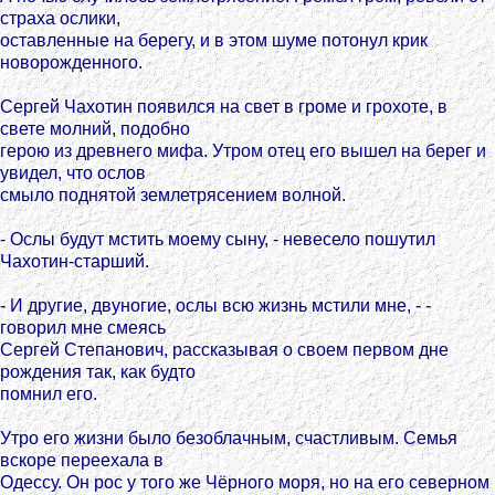
страха ослики,
оставленные на берегу, и в этом шуме потонул крик
новорожденного.
Сергей Чахотин появился на свет в громе и грохоте, в
свете молний, подобно
герою из древнего мифа. Утром отец его вышел на берег и
увидел, что ослов
смыло поднятой землетрясением волной.
- Ослы будут мстить моему сыну, - невесело пошутил
Чахотин-старший.
- И другие, двуногие, ослы всю жизнь мстили мне, - -
говорил мне смеясь
Сергей Степанович, рассказывая о своем первом дне
рождения так, как будто
помнил его.
Утро его жизни было безоблачным, счастливым. Семья
вскоре переехала в
Одессу. Он рос у того же Чёрного моря, но на его северном