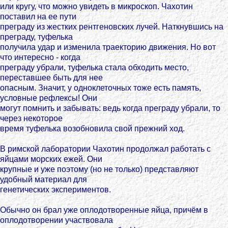
или кругу, что можно увидеть в микроскоп. Чахотин
поставил на ее пути
преграду из жестких рентгеновских лучей. Наткнувшись на
преграду, туфелька
получила удар и изменила траекторию движения. Но вот
что интересно - когда
преграду убрали, туфелька стала обходить место,
переставшее быть для нее
опасным. Значит, у одноклеточных тоже есть память,
условные рефлексы! Они
могут помнить и забывать: ведь когда преграду убрали, то
через некоторое
время туфелька возобновила свой прежний ход.
В римской лаборатории Чахотин продолжал работать с
яйцами морских ежей. Они
крупные и уже поэтому (но не только) представляют
удобный материал для
генетических экспериментов.
Обычно он брал уже оплодотворенные яйца, причём в
оплодотворении участвовала