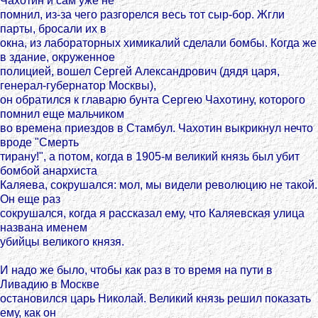
Чахотин и сам уже не
помнил, из-за чего разгорелся весь тот сыр-бор. Жгли
парты, бросали их в
окна, из лабораторных химикалий сделали бомбы. Когда же
в здание, окруженное
полицией, вошел Сергей Александрович (дядя царя,
генерал-губернатор Москвы),
он обратился к главарю бунта Сергею Чахотину, которого
помнил еще мальчиком
во времена приездов в Стамбул. Чахотин выкрикнул нечто
вроде "Смерть
тирану!", а потом, когда в 1905-м великий князь был убит
бомбой анархиста
Каляева, сокрушался: мол, мы видели революцию не такой.
Он еще раз
сокрушался, когда я рассказал ему, что Каляевская улица
названа именем
убийцы великого князя.
И надо же было, чтобы как раз в то время на пути в
Ливадию в Москве
остановился царь Николай. Великий князь решил показать
ему, как он