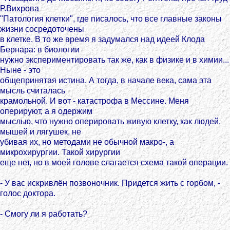
Р.Вихрова
"Патология клетки", где писалось, что все главные законы
жизни сосредоточены
в клетке. В то же время я задумался над идеей Клода
Бернара: в биологии
нужно экспериментировать так же, как в физике и в химии...
Ныне - это
общепринятая истина. А тогда, в начале века, сама эта
мысль считалась
крамольной. И вот - катастрофа в Мессине. Меня
оперируют, а я одержим
мыслью, что нужно оперировать живую клетку, как людей,
мышей и лягушек, не
убивая их, но методами не обычной макро-, а
микрохирургии. Такой хирургии
еще нет, но в моей голове слагается схема такой операции.
- У вас искривлён позвоночник. Придется жить с горбом, -
голос доктора.
- Смогу ли я работать?