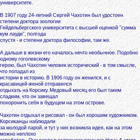
университете.
В 1907 году 24-летний Сергей Чахотин был удостоен
степени доктора зоологии
Гейдельбергского университета с высшей оценкой "сумма
кум лауде", полгода
спустя - и степени доктора философии, там же.
А дальше в жизни его началось нечто необычное. Подобно
одному гоголевскому
герою, был Чахотин человек исторический - в том смысле,
что попадал из
истории в историю. В 1906 году он женился, и с
красавицей-женой отправился
отдыхать на Корсику. Медовый месяц его был таким
сладким, что он завещал
похоронить себя в будущем на этом острове.
Чахотин отдыхал и рисовал - он был хорошим художником.
Корсиканцы наблюдали
за молодой парой, и тут у них возникла идея, как на этом
можно неплохо