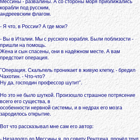
Мессины - развалины. А со стороны моря приближались
корабли под русским,
андреевским флагом.
- Я что, в России? А где мои?
- Вы в Италии. Мы с русского корабля. Были поблизости -
пришли на помощь.
Жена и сын спасены, они в надёжном месте. А вам
предстоит операция.
"Операция. Скальпель проникает в живую клетку, - бредил
Чахотин. - Что-что?
Ну да, господин профессор шутит".
Но это не было шуткой. Произошло страшное потрясение
всего его существа, в
особенности нервной системы, и в недрах его мозга
зародилось открытие.
Вот что рассказывал мне сам его автор:
- Незадолго до Мессины я, по совету Рентгена, прочёл труд