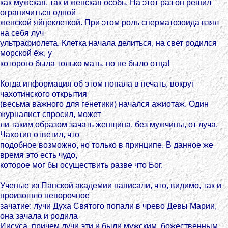
как мужская, так и женская особь. На этот раз он решил
ограничиться одной
женской яйцеклеткой. При этом роль сперматозоида взял
на себя луч
ультрафиолета. Клетка начала делиться, на свет родился
морской ёж, у
которого была только мать, но не было отца!
Когда информация об этом попала в печать, вокруг
чахотинского открытия
(весьма важного для генетики) начался ажиотаж. Один
журналист спросил, может
ли таким образом зачать женщина, без мужчины, от луча.
Чахотин ответил, что
подобное возможно, но только в принципе. В данное же
время это есть чудо,
которое мог бы осуществить разве что Бог.
Ученые из Папской академии написали, что, видимо, так и
произошло непорочное
зачатие: лучи Духа Святого попали в чрево Девы Марии,
она зачала и родила
Иисуса, причем лучи эти и были мужским, божественным