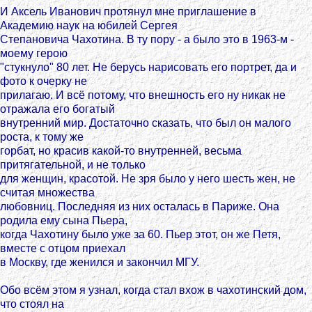
И Аксель Иванович протянул мне приглашение в
Академию наук на юбилей Сергея
Степановича Чахотина. В ту пору - а было это в 1963-м -
моему герою
"стукнуло" 80 лет. Не берусь нарисовать его портрет, да и
фото к очерку не
прилагаю. И всё потому, что внешность его ну никак не
отражала его богатый
внутренний мир. Достаточно сказать, что был он малого
роста, к тому же
горбат, но красив какой-то внутренней, весьма
притягательной, и не только
для женщин, красотой. Не зря было у него шесть жен, не
считая множества
любовниц. Последняя из них осталась в Париже. Она
родила ему сына Пьера,
когда Чахотину было уже за 60. Пьер этот, он же Петя,
вместе с отцом приехал
в Москву, где женился и закончил МГУ.
Обо всём этом я узнал, когда стал вхож в чахотинский дом,
что стоял на