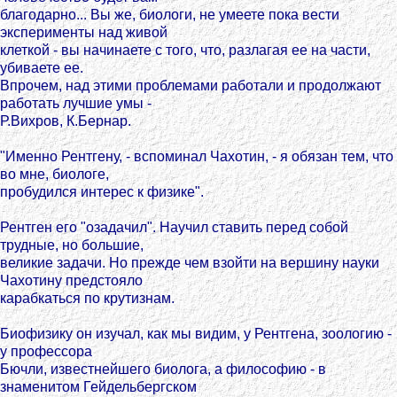
благодарно... Вы же, биологи, не умеете пока вести
эксперименты над живой
клеткой - вы начинаете с того, что, разлагая ее на части,
убиваете ее.
Впрочем, над этими проблемами работали и продолжают
работать лучшие умы -
Р.Вихров, К.Бернар.
"Именно Рентгену, - вспоминал Чахотин, - я обязан тем, что
во мне, биологе,
пробудился интерес к физике".
Рентген его "озадачил". Научил ставить перед собой
трудные, но большие,
великие задачи. Но прежде чем взойти на вершину науки
Чахотину предстояло
карабкаться по крутизнам.
Биофизику он изучал, как мы видим, у Рентгена, зоологию -
у профессора
Бючли, известнейшего биолога, а философию - в
знаменитом Гейдельбергском