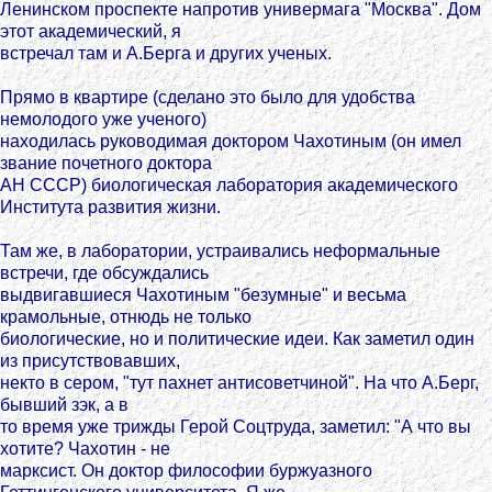
Ленинском проспекте напротив универмага "Москва". Дом
этот академический, я
встречал там и А.Берга и других ученых.
Прямо в квартире (сделано это было для удобства
немолодого уже ученого)
находилась руководимая доктором Чахотиным (он имел
звание почетного доктора
АН СССР) биологическая лаборатория академического
Института развития жизни.
Там же, в лаборатории, устраивались неформальные
встречи, где обсуждались
выдвигавшиеся Чахотиным "безумные" и весьма
крамольные, отнюдь не только
биологические, но и политические идеи. Как заметил один
из присутствовавших,
некто в сером, "тут пахнет антисоветчиной". На что А.Берг,
бывший зэк, а в
то время уже трижды Герой Соцтруда, заметил: "А что вы
хотите? Чахотин - не
марксист. Он доктор философии буржуазного