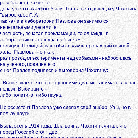
разоблачен), какие-то
дела у него с Азефом были. Тот на него донёс, и у Чахотина
"вырос хвост". А
так как и в лаборатории Павлова он занимался
нелегальными делами, в
частности, печатал прокламации, то однажды в
лабораторию нагрянула с обыском
полиция. Полицейская собака, учуяв пропахший псиной
халат Павлова, - он как
раз проводил эксперименты над собаками - набросилась
на ученого, повалив его
с ног. Павлов поднялся и выговорил Чахотину:
- Вы же знаете, что посторонними делами заниматься у нас
нельзя. Выбирайте -
либо политика, либо наука.
Но ассистент Павлова уже сделал свой выбор. Увы, не в
пользу науки.
Была осень 1914 года. Шла война. Чахотин считал, что
перед Россией стоят две