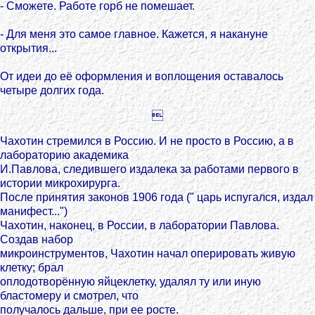
- Сможете. Работе горб не помешает.
- Для меня это самое главное. Кажется, я накануне
открытия...
От идеи до её оформления и воплощения оставалось
четыре долгих года.

Чахотин стремился в Россию. И не просто в Россию, а в
лабораторию академика
И.Павлова, следившего издалека за работами первого в
истории микрохирурга.
После принятия законов 1906 года (" царь испугался, издал
манифест...")
Чахотин, наконец, в России, в лаборатории Павлова.
Создав набор
микроинструментов, Чахотин начал оперировать живую
клетку; брал
оплодотворённую яйцеклетку, удалял ту или иную
бластомеру и смотрел, что
получалось дальше, при ее росте.