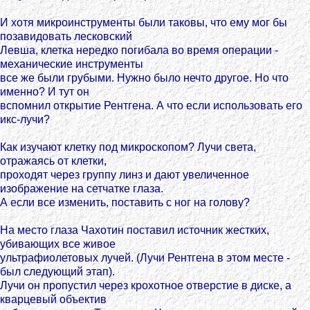
И хотя микроинструменты были таковы, что ему мог бы
позавидовать лесковский
Левша, клетка нередко погибала во время операции -
механические инструменты
все же были грубыми. Нужно было нечто другое. Но что
именно? И тут он
вспомнил открытие Рентгена. А что если использовать его
икс-лучи?
Как изучают клетку под микроскопом? Лучи света,
отражаясь от клетки,
проходят через группу линз и дают увеличенное
изображение на сетчатке глаза.
А если все изменить, поставить с ног на голову?
На место глаза Чахотин поставил источник жестких,
убивающих все живое
ультрафиолетовых лучей. (Лучи Рентгена в этом месте -
был следующий этап).
Лучи он пропустил через крохотное отверстие в диске, а
кварцевый объектив