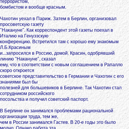
террористом,
бомбистом и вообще красным.
Чахотин уехал в Париж. Затем в Берлин, организовал
просоветскую газету
"Накануне". Как корреспондент этой газеты поехал в
Италию на Генуэзскую
конференцию. Встретился там с хорошо ему знакомым
Л.Б.Красиным
и...запросился в Россию, домой. Красин, одобрявший
линию "Накануне", сказал
ему, что в соответствии с новым соглашением в Рапалло
скоро откроется
советское представительство в Германии и Чахотин с его
знаниями был бы
полезней для большевиков в Берлине. Так Чахотин стал
сотрудником российского
посольства и получил советский паспорт.
В Берлине он занимался проблемами рациональной
организации труда, тем же,
чем в России занимался Гастев. В 20-е годы это было
модно. Однако работа эта