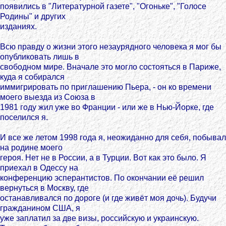
появились в "Литературной газете", "Огоньке", "Голосе
Родины" и других
изданиях.
Всю правду о жизни этого незаурядного человека я мог бы
опубликовать лишь в
свободном мире. Вначале это могло состояться в Париже,
куда я собирался
иммигрировать по приглашению Пьера, - он ко времени
моего выезда из Союза в
1981 году жил уже во Франции - или же в Нью-Йорке, где
поселился я.
И все же летом 1998 года я, неожиданно для себя, побывал
на родине моего
героя. Нет не в России, а в Турции. Вот как это было. Я
приехал в Одессу на
конференцию эсперантистов. По окончании её решил
вернуться в Москву, где
останавливался по дороге (и где живёт моя дочь). Будучи
гражданином США, я
уже заплатил за две визы, российскую и украинскую.