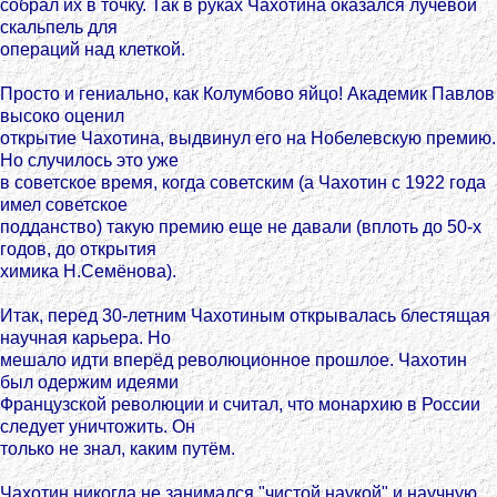
собрал их в точку. Так в руках Чахотина оказался лучевой
скальпель для
операций над клеткой.
Просто и гениально, как Колумбово яйцо! Академик Павлов
высоко оценил
открытие Чахотина, выдвинул его на Нобелевскую премию.
Но случилось это уже
в советское время, когда советским (а Чахотин с 1922 года
имел советское
подданство) такую премию еще не давали (вплоть до 50-х
годов, до открытия
химика Н.Семёнова).
Итак, перед 30-летним Чахотиным открывалась блестящая
научная карьера. Но
мешало идти вперёд революционное прошлое. Чахотин
был одержим идеями
Французской революции и считал, что монархию в России
следует уничтожить. Он
только не знал, каким путём.
Чахотин никогда не занимался "чистой наукой" и научную