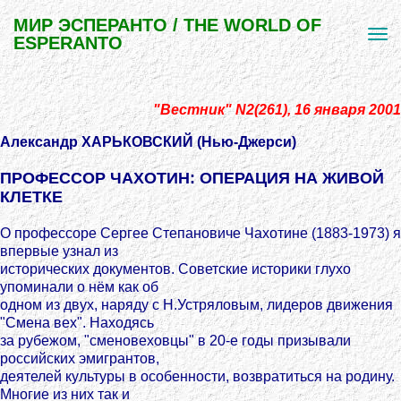
МИР ЭСПЕРАНТО / THE WORLD OF
ESPERANTO
"Вестник" N2(261), 16 января 2001
Александр ХАРЬКОВСКИЙ (Нью-Джерси)
ПРОФЕССОР ЧАХОТИН: ОПЕРАЦИЯ НА ЖИВОЙ
КЛЕТКЕ
О профессоре Сергее Степановиче Чахотине (1883-1973) я
впервые узнал из
исторических документов. Советские историки глухо
упоминали о нём как об
одном из двух, наряду с Н.Устряловым, лидеров движения
"Смена вех". Находясь
за рубежом, "сменовеховцы" в 20-е годы призывали
российских эмигрантов,
деятелей культуры в особенности, возвратиться на родину.
Многие из них так и