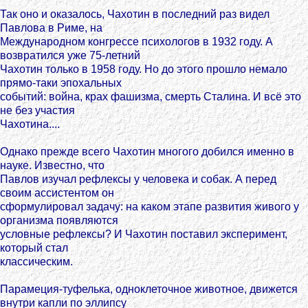
Так оно и оказалось, Чахотин в последний раз видел
Павлова в Риме, на
Международном конгрессе психологов в 1932 году. А
возвратился уже 75-летний
Чахотин только в 1958 году. Но до этого прошло немало
прямо-таки эпохальных
событий: война, крах фашизма, смерть Сталина. И всё это
не без участия
Чахотина....
Однако прежде всего Чахотин многого добился именно в
науке. Известно, что
Павлов изучал рефлексы у человека и собак. А перед
своим ассистентом он
сформулировал задачу: на каком этапе развития живого у
организма появляются
условные рефлексы? И Чахотин поставил эксперимент,
который стал
классическим.
Парамеция-туфелька, одноклеточное животное, движется
внутри капли по эллипсу