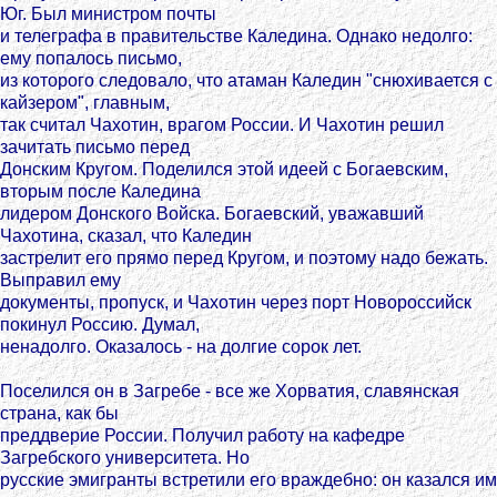
Юг. Был министром почты
и телеграфа в правительстве Каледина. Однако недолго:
ему попалось письмо,
из которого следовало, что атаман Каледин "снюхивается с
кайзером", главным,
так считал Чахотин, врагом России. И Чахотин решил
зачитать письмо перед
Донским Кругом. Поделился этой идеей с Богаевским,
вторым после Каледина
лидером Донского Войска. Богаевский, уважавший
Чахотина, сказал, что Каледин
застрелит его прямо перед Кругом, и поэтому надо бежать.
Выправил ему
документы, пропуск, и Чахотин через порт Новороссийск
покинул Россию. Думал,
ненадолго. Оказалось - на долгие сорок лет.
Поселился он в Загребе - все же Хорватия, славянская
страна, как бы
преддверие России. Получил работу на кафедре
Загребского университета. Но
русские эмигранты встретили его враждебно: он казался им