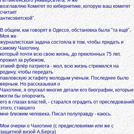
Геттингенского университета. Я же
возглавляю Комитет по кибернетике, которую ваш комитет
считает
антисоветской".
В общем, как говорят в Одессе, обстановка была "та ещё".
Моя же
журналистская задача состояла в том, чтобы придать и
самому Чахотину,
который почти всю свою жизнь, до преклонных 75 лет,
прожил за рубежом,
этакий флёр патриота - мол, всю жизнь стремился на
родину, чтобы передать
павловскую эстафету молодым ученым. Последнее было
верным. Но рассказывая о
Чахотине, я опускал многие детали его биографии, которые
могли бы опорочить
его в глазах властей, - старался оградить от преследований
этого, ставшего
мне близким человека. Писал полуправду - каюсь.
Мои очерки о Чахотине (с предисловиями или же с
защитной визой А.Берга)