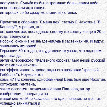
поступили. Судьба их былa трагична: большевики либо
использовали их в своих
интересах, либо сразу же ставили к стенке.
Прочитав в сборнике "Смена вех" статью С.Чахотина "В
Каноссу"*, я решил, что
он, конечно же, последовал своему же совету и еще в 20-е
годы вернулся в
Россию, oкончив жизнь где-нибудь в застенкаx ЧК. И вдруг,
занимаясь историей
Германии 30-х годов, я с удивлением узнал, что лидером
пропаганды
антигитлеровского "Железного фронта" был некий русский
по фамилии Чахотин
(за эффективность пропаганды его называли "красный
Геббельс"). Неужели тот
самый? Ну, конечно, однофамилец! Ведь был еще Чахотин,
сотрудник Рентгена,
затем ассистент академика Ивана Павлова, автор
изобретения - операции на
живой клетке. Мне казалось, что один человек не мог так
успешно заниматься и