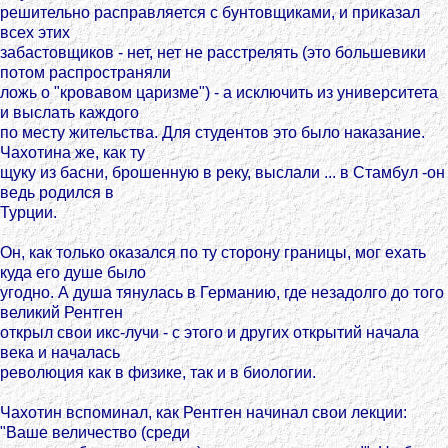
решительно расправляется с бунтовщиками, и приказал
всех этих
забастовщиков - нет, нет не расстрелять (это большевики
потом распространяли
ложь о "кровавом царизме") - а исключить из университета
и выслать каждого
по месту жительства. Для студентов это было наказание.
Чахотина же, как ту
щуку из басни, брошенную в реку, выслали ... в Стамбул -он
ведь родился в
Турции.
Он, как только оказался по ту сторону границы, мог ехать
куда его душе было
угодно. А душа тянулась в Германию, где незадолго до того
великий Рентген
открыл свои икс-лучи - с этого и других открытий начала
века и началась
революция как в физике, так и в биологии.
Чахотин вспоминал, как Рентген начинал свои лекции:
"Ваше величество (среди