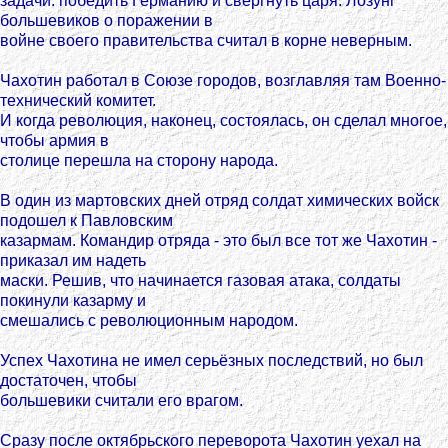
задачи: победить Германию и свергнуть царя. Лозунг
большевиков о поражении в
войне своего правительства считал в корне неверным.
Чахотин работал в Союзе городов, возглавляя там Военно-
технический комитет.
И когда революция, наконец, состоялась, он сделал многое,
чтобы армия в
столице перешла на сторону народа.
В один из мартовских дней отряд солдат химических войск
подошел к Павловским
казармам. Командир отряда - это был все тот же Чахотин -
приказал им надеть
маски. Решив, что начинается газовая атака, солдаты
покинули казарму и
смешались с революционным народом.
Успех Чахотина не имел серьёзных последствий, но был
достаточен, чтобы
большевики считали его врагом.
Сразу после октябрьского переворота Чахотин уехал на