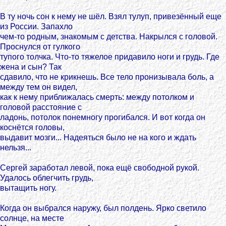
В ту ночь сон к нему не шёл. Взял тулуп, привезённый еще
из России. Запахло
чем-то родным, знакомым с детства. Накрылся с головой.
Проснулся от гулкого
тупого толчка. Что-то тяжелое придавило ноги и грудь. Где
жена и сын? Так
сдавило, что не крикнешь. Все тело пронизывала боль, а
между тем он видел,
как к нему приближалась смерть: между потолком и
головой расстояние с
ладонь, потолок понемногу прогибался. И вот когда он
коснётся головы,
выдавит мозги... Надеяться было не на кого и ждать
нельзя...
Сергей заработал левой, пока ещё свободной рукой.
Удалось облегчить грудь,
вытащить ногу.
Когда он выбрался наружу, был полдень. Ярко светило
солнце, на месте