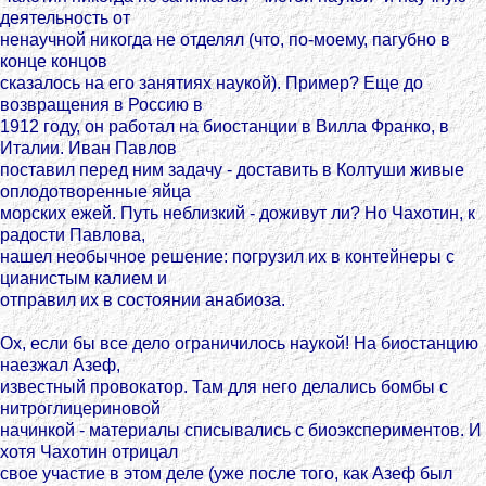
деятельность от
ненаучной никогда не отделял (что, по-моему, пагубно в
конце концов
сказалось на его занятиях наукой). Пример? Еще до
возвращения в Россию в
1912 году, он работал на биостанции в Вилла Франко, в
Италии. Иван Павлов
поставил перед ним задачу - доставить в Колтуши живые
оплодотворенные яйца
морских ежей. Путь неблизкий - доживут ли? Но Чахотин, к
радости Павлова,
нашел необычное решение: погрузил их в контейнеры с
цианистым калием и
отправил их в состоянии анабиоза.
Ох, если бы все дело ограничилось наукой! На биостанцию
наезжал Азеф,
известный провокатор. Там для него делались бомбы с
нитроглицериновой
начинкой - материалы списывались с биоэкспериментов. И
хотя Чахотин отрицал
свое участие в этом деле (уже после того, как Азеф был