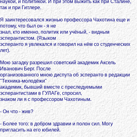
наукой, и политикой. И при этом выжить как при Сталине,
так и при Гитлере.
Я заинтересовался жизнью профессора Чахотина еще и
потому, что был он - я не
знал, кто именно, политик или учёный, - видным
эсперантистом. (Языком
эсперанто я увлекался и говорил на нём со студенческих
лет).
Мою загадку разрешил советский академик Аксель
Иванович Берг. После
организованного мною диспута об эсперанто в редакции
"Техника-молодёжи"
академик, бывший вместе с преследуемыми
эсперантистами в ГУЛАГе, спросил,
знаком ли я с профессором Чахотиным.
- Он что - жив?
- Более того: в добром здравии и полон сил. Могу
пригласить на его юбилей.