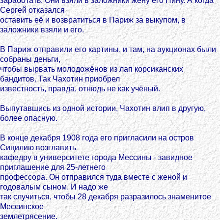
заработать. Они взяли в заложники жену его Нину. А когда
Сергей отказался
оставить её и возвратиться в Париж за выкупом, в
заложники взяли и его.
В Париж отправили его картины, и там, на аукционах были
собраны деньги,
чтобы вырвать молодожёнов из лап корсиканских
бандитов. Так Чахотин приобрел
известность, правда, отнюдь не как учёный.
Выпутавшись из одной истории, Чахотин влип в другую,
более опасную.
В конце декабря 1908 года его пригласили на остров
Сицилию возглавить
кафедру в университете города Мессины - завидное
приглашение для 25-летнего
профессора. Он отправился туда вместе с женой и
годовалым сыном. И надо же
так случиться, чтобы 28 декабря разразилось знаменитое
Мессинское
землетрясение.