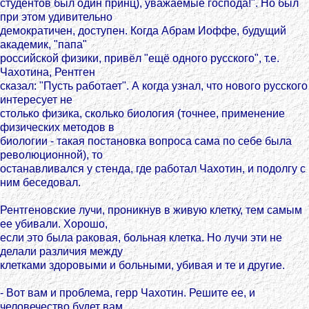
студентов был один принц), уважаемые господа!". Но был
при этом удивительно
демократичен, доступен. Когда Абрам Иоффе, будущий
академик, "папа"
российской физики, привёл "ещё одного русского", т.е.
Чахотина, Рентген
сказал: "Пусть работает". А когда узнал, что нового русского
интересует не
столько физика, сколько биология (точнее, применение
физических методов в
биологии - такая постановка вопроса сама по себе была
революционной), то
останавливался у стенда, где работал Чахотин, и подолгу с
ним беседовал.
Рентгеновские лучи, проникнув в живую клетку, тем самым
ее убивали. Хорошо,
если это была раковая, больная клетка. Но лучи эти не
делали различия между
клетками здоровыми и больными, убивая и те и другие.
- Вот вам и проблема, герр Чахотин. Решите ее, и
человечество будет вам