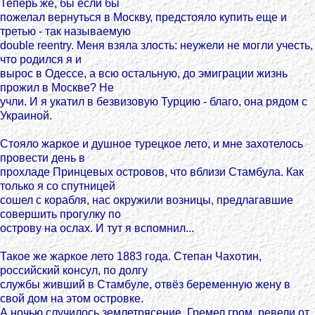
Теперь же, бы если бы
пожелал вернуться в Москву, предстояло купить еще и
третью - так называемую
double reentry. Меня взяла злость: неужели не могли учесть,
что родился я и
вырос в Одессе, а всю остальную, до эмиграции жизнь
прожил в Москве? Не
учли. И я укатил в безвизовую Турцию - благо, она рядом с
Украиной.
Стояло жаркое и душное турецкое лето, и мне захотелось
провести день в
прохладе Принцевых островов, что вблизи Стамбула. Как
только я со спутницей
сошел с корабля, нас окружили возницы, предлагавшие
совершить прогулку по
острову на ослах. И тут я вспомнил...
Такое же жаркое лето 1883 года. Степан Чахотин,
российский консул, по долгу
службы живший в Стамбуле, отвёз беременную жену в
свой дом на этом островке.
А ночью случилось землетрясение. Гремел гром, ревели от