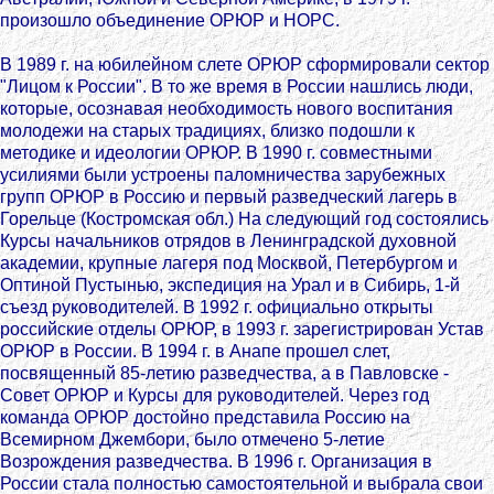
произошло объединение ОРЮР и НОРС.
В 1989 г. на юбилейном слете ОРЮР сформировали сектор
"Лицом к России". В то же время в России нашлись люди,
которые, осознавая необходимость нового воспитания
молодежи на старых традициях, близко подошли к
методике и идеологии ОРЮР. В 1990 г. совместными
усилиями были устроены паломничества зарубежных
групп ОРЮР в Россию и первый разведческий лагерь в
Горельце (Костромская обл.) На следующий год состоялись
Курсы начальников отрядов в Ленинградской духовной
академии, крупные лагеря под Москвой, Петербургом и
Оптиной Пустынью, экспедиция на Урал и в Сибирь, 1-й
съезд руководителей. В 1992 г. официально открыты
российские отделы ОРЮР, в 1993 г. зарегистрирован Устав
ОРЮР в России. В 1994 г. в Анапе прошел слет,
посвященный 85-летию разведчества, а в Павловске -
Совет ОРЮР и Курсы для руководителей. Через год
команда ОРЮР достойно представила Россию на
Всемирном Джембори, было отмечено 5-летие
Возрождения разведчества. В 1996 г. Организация в
России стала полностью самостоятельной и выбрала свои