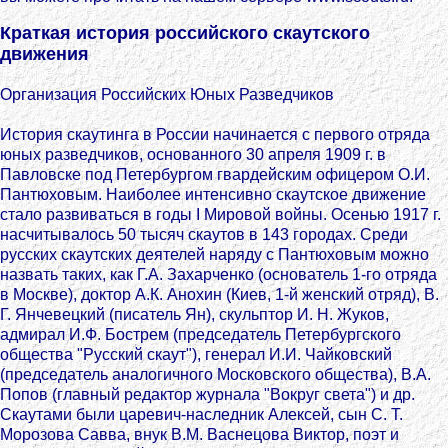
Краткая история российского скаутского
движения
Организация Российских Юных Разведчиков
История скаутинга в России начинается с первого отряда
юных разведчиков, основанного 30 апреля 1909 г. в
Павловске под Петербургом гвардейским офицером О.И.
Пантюховым. Наиболее интенсивно скаутское движение
стало развиваться в годы I Мировой войны. Осенью 1917 г.
насчитывалось 50 тысяч скаутов в 143 городах. Среди
русских скаутских деятелей наряду с Пантюховым можно
назвать таких, как Г.А. Захарченко (основатель 1-го отряда
в Москве), доктор А.К. Анохин (Киев, 1-й женский отряд), В.
Г. Янчевецкий (писатель Ян), скульптор И. Н. Жуков,
адмирал И.Ф. Бострем (председатель Петербургского
общества "Русский скаут"), генерал И.И. Чайковский
(председатель аналогичного Московского общества), В.А.
Попов (главный редактор журнала "Вокруг света") и др.
Скаутами были царевич-наследник Алексей, сын С. Т.
Морозова Савва, внук В.М. Васнецова Виктор, поэт и