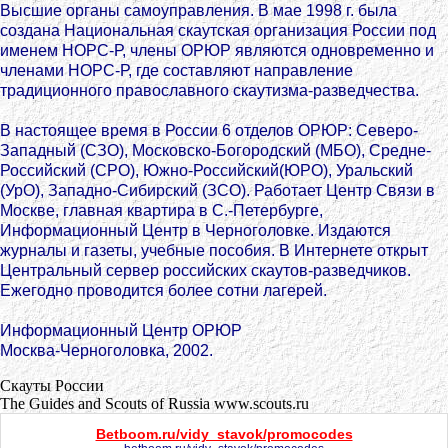
Высшие органы самоуправления. В мае 1998 г. была
создана Национальная скаутская организация России под
именем НОРС-Р, члены ОРЮР являются одновременно и
членами НОРС-Р, где составляют направление
традиционного православного скаутизма-разведчества.
В настоящее время в России 6 отделов ОРЮР: Северо-
Западный (СЗО), Московско-Богородский (МБО), Средне-
Российский (СРО), Южно-Российский(ЮРО), Уральский
(УрО), Западно-Сибирский (ЗСО). Работает Центр Связи в
Москве, главная квартира в С.-Петербурге,
Информационный Центр в Черноголовке. Издаются
журналы и газеты, учебные пособия. В Интернете открыт
Центральный сервер российских скаутов-разведчиков.
Ежегодно проводится более сотни лагерей.
Информационный Центр ОРЮР
Москва-Черноголовка, 2002.
Скауты России
The Guides and Scouts of Russia www.scouts.ru
Betboom.ru/vidy_stavok/promocodes