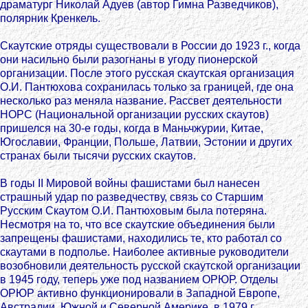
драматург Николай Адуев (автор Гимна Разведчиков),
полярник Кренкель.
Скаутские отряды существовали в России до 1923 г., когда
они насильно были разогнаны в угоду пионерской
организации. После этого русская скаутская организация
О.И. Пантюхова сохранилась только за границей, где она
несколько раз меняла название. Рассвет деятельности
НОРС (Национальной организации русских скаутов)
пришелся на 30-е годы, когда в Маньчжурии, Китае,
Югославии, Франции, Польше, Латвии, Эстонии и других
странах были тысячи русских скаутов.
В годы II Мировой войны фашистами был нанесен
страшный удар по разведчеству, связь со Старшим
Русским Скаутом О.И. Пантюховым была потеряна.
Несмотря на то, что все скаутские объединения были
запрещены фашистами, находились те, кто работал со
скаутами в подполье. Наиболее активные руководители
возобновили деятельность русской скаутской организации
в 1945 году, теперь уже под названием ОРЮР. Отделы
ОРЮР активно функционировали в Западной Европе,
Австралии, Южной и Северной Америке, в 1979 г.