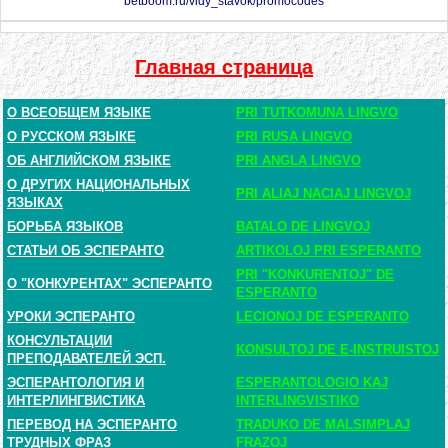
betboom.ru/vidy_stavok/promocodes
Главная страница
О ВСЕОБЩЕМ ЯЗЫКЕ
PRI TUTKOMUNA LINGVO
О РУССКОМ ЯЗЫКЕ
PRI RUSA LINGVO
ОБ АНГЛИЙСКОМ ЯЗЫКЕ
PRI ANGLA LINGVO
О ДРУГИХ НАЦИОНАЛЬНЫХ
PRI ALIAJ NACIAJ LINGVOJ
ЯЗЫКАХ
БОРЬБА ЯЗЫКОВ
BATALO DE LINGVOJ
СТАТЬИ ОБ ЭСПЕРАНТО
ARTIKOLOJ PRI ESPERANTO
PRI "KONKURENTOJ" DE
О "КОНКУРЕНТАХ" ЭСПЕРАНТО
ESPERANTO
УРОКИ ЭСПЕРАНТО
LECIONOJ DE ESPERANTO
КОНСУЛЬТАЦИИ
KONSULTOJ DE E-INSTRUISTOJ
ПРЕПОДАВАТЕЛЕЙ ЭСП.
ЭСПЕРАНТОЛОГИЯ И
ESPERANTOLOGIO KAJ
ИНТЕРЛИНГВИСТИКА
INTERLINGVISTIKO
ПЕРЕВОД НА ЭСПЕРАНТО
TRADUKO DE MALSIMPLAJ
ТРУДНЫХ ФРАЗ
FRAZOJ