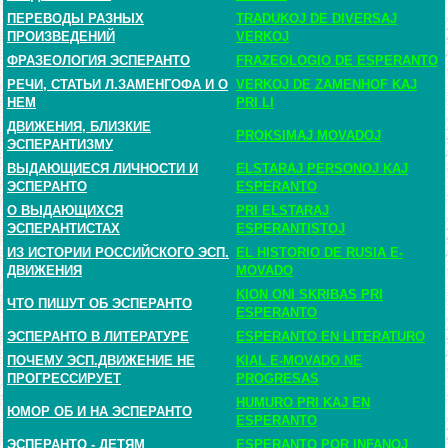
ПЕРЕВОДЫ РАЗНЫХ
TRADUKOJ DE DIVERSAJ
ПРОИЗВЕДЕНИЙ
VERKOJ
ФРАЗЕОЛОГИЯ ЭСПЕРАНТО
FRAZEOLOGIO DE ESPERANTO
РЕЧИ, СТАТЬИ Л.ЗАМЕНГОФА И О
VERKOJ DE ZAMENHOF KAJ
НЕМ
PRI LI
ДВИЖЕНИЯ, БЛИЗКИЕ
PROKSIMAJ MOVADOJ
ЭСПЕРАНТИЗМУ
ВЫДАЮЩИЕСЯ ЛИЧНОСТИ И
ELSTARAJ PERSONOJ KAJ
ЭСПЕРАНТО
ESPERANTO
О ВЫДАЮЩИХСЯ
PRI ELSTARAJ
ЭСПЕРАНТИСТАХ
ESPERANTISTOJ
ИЗ ИСТОРИИ РОССИЙСКОГО ЭСП.
EL HISTORIO DE RUSIA E-
ДВИЖЕНИЯ
MOVADO
KION ONI SKRIBAS PRI
ЧТО ПИШУТ ОБ ЭСПЕРАНТО
ESPERANTO
ЭСПЕРАНТО В ЛИТЕРАТУРЕ
ESPERANTO EN LITERATURO
ПОЧЕМУ ЭСП.ДВИЖЕНИЕ НЕ
KIAL E-MOVADO NE
ПРОГРЕССИРУЕТ
PROGRESAS
HUMURO PRI KAJ EN
ЮМОР ОБ И НА ЭСПЕРАНТО
ESPERANTO
ЭСПЕРАНТО - ДЕТЯМ
ESPERANTO POR INFANOJ