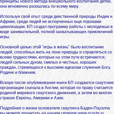
принципы нового метода внешкольного воспитания детей,
она мгновенно разошлась по всему миру.
Используя свой опыт среди девственной природы Индии и
Африки, среди людей не испорченных еще пороками
цивилизации, БП создал программу работы с молодежью в
виде занимательной, полной захватывающих приключений
игры.
Основной целью этой "игры в жизнь" было воспитание
людей, способных жить на лоне природы и справляться со
всеми трудностями, которые на этом пути встречаются;
людей сильных духом, смелых и честных, хороших
граждан, стремящихся к высоким идеалам служения Богу,
Родине и ближним.
Вскоре после опубликования книги БП создаются скаутские
организации сначала в Англии, которая по праву считается
родиной мирового скаутского движения, а затем во многих
странах Европы, Америки и Азии.
Подробнее о жизни основателя скаутинга Баден-Пауэлла
вы можете прочитать
на нашем сервере www.scouts.ru
.