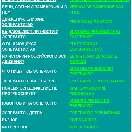
РЕЧИ, СТАТЬИ Л.ЗАМЕНГОФА И О
VERKOJ DE ZAMENHOF KAJ
НЕМ
PRI LI
ДВИЖЕНИЯ, БЛИЗКИЕ
PROKSIMAJ MOVADOJ
ЭСПЕРАНТИЗМУ
ВЫДАЮЩИЕСЯ ЛИЧНОСТИ И
ELSTARAJ PERSONOJ KAJ
ЭСПЕРАНТО
ESPERANTO
О ВЫДАЮЩИХСЯ
PRI ELSTARAJ
ЭСПЕРАНТИСТАХ
ESPERANTISTOJ
ИЗ ИСТОРИИ РОССИЙСКОГО ЭСП.
EL HISTORIO DE RUSIA E-
ДВИЖЕНИЯ
MOVADO
KION ONI SKRIBAS PRI
ЧТО ПИШУТ ОБ ЭСПЕРАНТО
ESPERANTO
ЭСПЕРАНТО В ЛИТЕРАТУРЕ
ESPERANTO EN LITERATURO
ПОЧЕМУ ЭСП.ДВИЖЕНИЕ НЕ
KIAL E-MOVADO NE
ПРОГРЕССИРУЕТ
PROGRESAS
HUMURO PRI KAJ EN
ЮМОР ОБ И НА ЭСПЕРАНТО
ESPERANTO
ЭСПЕРАНТО - ДЕТЯМ
ESPERANTO POR INFANOJ
РАЗНОЕ
DIVERSAJHOJ
ИНТЕРЕСНОЕ
INTERESAJHOJ