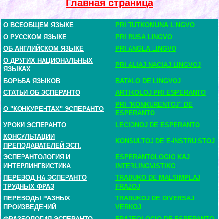
Главная страница
О ВСЕОБЩЕМ ЯЗЫКЕ
PRI TUTKOMUNA LINGVO
О РУССКОМ ЯЗЫКЕ
PRI RUSA LINGVO
ОБ АНГЛИЙСКОМ ЯЗЫКЕ
PRI ANGLA LINGVO
О ДРУГИХ НАЦИОНАЛЬНЫХ
PRI ALIAJ NACIAJ LINGVOJ
ЯЗЫКАХ
БОРЬБА ЯЗЫКОВ
BATALO DE LINGVOJ
СТАТЬИ ОБ ЭСПЕРАНТО
ARTIKOLOJ PRI ESPERANTO
PRI "KONKURENTOJ" DE
О "КОНКУРЕНТАХ" ЭСПЕРАНТО
ESPERANTO
УРОКИ ЭСПЕРАНТО
LECIONOJ DE ESPERANTO
КОНСУЛЬТАЦИИ
KONSULTOJ DE E-INSTRUISTOJ
ПРЕПОДАВАТЕЛЕЙ ЭСП.
ЭСПЕРАНТОЛОГИЯ И
ESPERANTOLOGIO KAJ
ИНТЕРЛИНГВИСТИКА
INTERLINGVISTIKO
ПЕРЕВОД НА ЭСПЕРАНТО
TRADUKO DE MALSIMPLAJ
ТРУДНЫХ ФРАЗ
FRAZOJ
ПЕРЕВОДЫ РАЗНЫХ
TRADUKOJ DE DIVERSAJ
ПРОИЗВЕДЕНИЙ
VERKOJ
ФРАЗЕОЛОГИЯ ЭСПЕРАНТО
FRAZEOLOGIO DE ESPERANTO