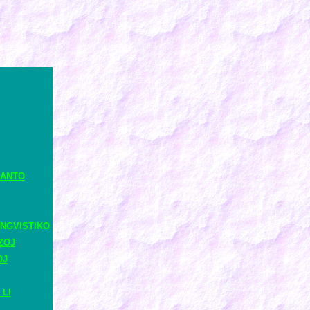
RANTO
NGVISTIKO
ZOJ
OJ
 LI