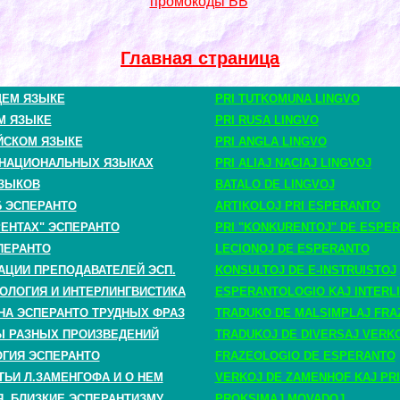
промокоды ББ
Главная страница
ЩЕМ ЯЗЫКЕ
PRI TUTKOMUNA LINGVO
М ЯЗЫКЕ
PRI RUSA LINGVO
ЙСКОМ ЯЗЫКЕ
PRI ANGLA LINGVO
 НАЦИОНАЛЬНЫХ ЯЗЫКАХ
PRI ALIAJ NACIAJ LINGVOJ
ЗЫКОВ
BATALO DE LINGVOJ
Б ЭСПЕРАНТО
ARTIKOLOJ PRI ESPERANTO
РЕНТАХ" ЭСПЕРАНТО
PRI "KONKURENTOJ" DE ESPE
ПЕРАНТО
LECIONOJ DE ESPERANTO
АЦИИ ПРЕПОДАВАТЕЛЕЙ ЭСП.
KONSULTOJ DE E-INSTRUISTOJ
ОЛОГИЯ И ИНТЕРЛИНГВИСТИКА
ESPERANTOLOGIO KAJ INTERLI
НА ЭСПЕРАНТО ТРУДНЫХ ФРАЗ
TRADUKO DE MALSIMPLAJ FRA
 РАЗНЫХ ПРОИЗВЕДЕНИЙ
TRADUKOJ DE DIVERSAJ VERK
ГИЯ ЭСПЕРАНТО
FRAZEOLOGIO DE ESPERANTO
ТЬИ Л.ЗАМЕНГОФА И О НЕМ
VERKOJ DE ZAMENHOF KAJ PRI
, БЛИЗКИЕ ЭСПЕРАНТИЗМУ
PROKSIMAJ MOVADOJ