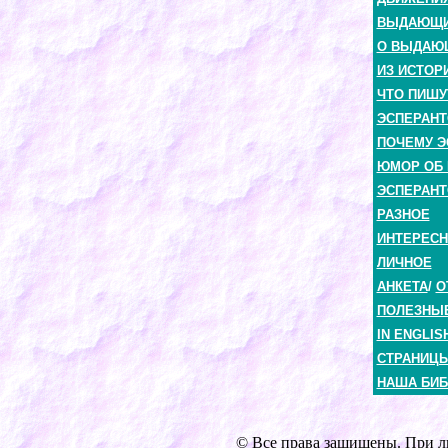
ВЫДАЮЩИЕ
О ВЫДАЮ
ИЗ ИСТОР
ЧТО ПИШУ
ЭСПЕРАНТ
ПОЧЕМУ Э
ЮМОР ОБ 
ЭСПЕРАНТ
РАЗНОЕ
ИНТЕРЕС
ЛИЧНОЕ
АНКЕТА
/
О
ПОЛЕЗНЫ
IN ENGLIS
СТРАНИЦЫ
НАША БИБ
© Все права защищены. При лю