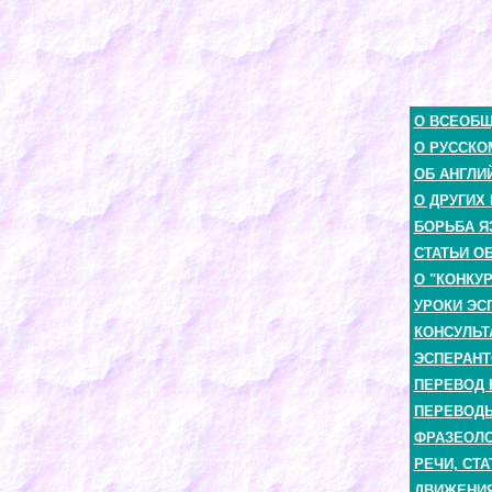
О ВСЕОБ
О РУССКО
ОБ АНГЛИ
О ДРУГИХ
БОРЬБА Я
СТАТЬИ О
О "КОНКУ
УРОКИ ЭС
КОНСУЛЬТ
ЭСПЕРАНТ
ПЕРЕВОД 
ПЕРЕВОДЫ
ФРАЗЕОЛО
РЕЧИ, СТА
ДВИЖЕНИЯ