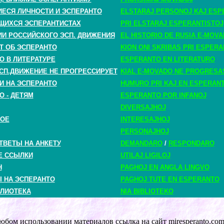
СЯ ЛИЧНОСТИ И ЭСПЕРАНТО
ELSTARAJ PERSONOJ KAJ ESP
ЩИХСЯ ЭСПЕРАНТИСТАХ
PRI ELSTARAJ ESPERANTISTOJ
ИИ РОССИЙСКОГО ЭСП. ДВИЖЕНИЯ
EL HISTORIO DE RUSIA E-MOV
Т ОБ ЭСПЕРАНТО
KION ONI SKRIBAS PRI ESPER
О В ЛИТЕРАТУРЕ
ESPERANTO EN LITERATURO
СП.ДВИЖЕНИЕ НЕ ПРОГРЕССИРУЕТ
KIAL E-MOVADO NE PROGRESA
И НА ЭСПЕРАНТО
HUMURO PRI KAJ EN ESPERAN
О - ДЕТЯМ
ESPERANTO POR INFANOJ
DIVERSAJHOJ
НОЕ
INTERESAJHOJ
PERSONAJHOJ
ТВЕТЫ НА АНКЕТУ
DEMANDARO
/
RESPONDARO
Е ССЫЛКИ
UTILAJ LIGILOJ
H
PAGHOJ EN ANGLA LINGVO
 НА ЭСПЕРАНТО
PAGHOJ TUTE EN ESPERANTO
ЛИОТЕКА
NIA BIBLIOTEKO
бом использовании материалов ссылка на сайт miresperanto.com