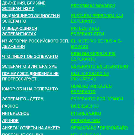
ДВИЖЕНИЯ, БЛИЗКИЕ
PROKSIMAJ MOVADOJ
ЭСПЕРАНТИЗМУ
ВЫДАЮЩИЕСЯ ЛИЧНОСТИ И
ELSTARAJ PERSONOJ KAJ
ЭСПЕРАНТО
ESPERANTO
О ВЫДАЮЩИХСЯ
PRI ELSTARAJ
ЭСПЕРАНТИСТАХ
ESPERANTISTOJ
ИЗ ИСТОРИИ РОССИЙСКОГО ЭСП.
EL HISTORIO DE RUSIA E-
ДВИЖЕНИЯ
MOVADO
KION ONI SKRIBAS PRI
ЧТО ПИШУТ ОБ ЭСПЕРАНТО
ESPERANTO
ЭСПЕРАНТО В ЛИТЕРАТУРЕ
ESPERANTO EN LITERATURO
ПОЧЕМУ ЭСП.ДВИЖЕНИЕ НЕ
KIAL E-MOVADO NE
ПРОГРЕССИРУЕТ
PROGRESAS
HUMURO PRI KAJ EN
ЮМОР ОБ И НА ЭСПЕРАНТО
ESPERANTO
ЭСПЕРАНТО - ДЕТЯМ
ESPERANTO POR INFANOJ
РАЗНОЕ
DIVERSAJHOJ
ИНТЕРЕСНОЕ
INTERESAJHOJ
ЛИЧНОЕ
PERSONAJHOJ
АНКЕТА
/
ОТВЕТЫ НА АНКЕТУ
DEMANDARO
/
RESPONDARO