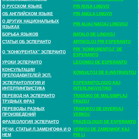
О РУССКОМ ЯЗЫКЕ
PRI RUSA LINGVO
ОБ АНГЛИЙСКОМ ЯЗЫКЕ
PRI ANGLA LINGVO
О ДРУГИХ НАЦИОНАЛЬНЫХ
PRI ALIAJ NACIAJ LINGVOJ
ЯЗЫКАХ
БОРЬБА ЯЗЫКОВ
BATALO DE LINGVOJ
СТАТЬИ ОБ ЭСПЕРАНТО
ARTIKOLOJ PRI ESPERANTO
PRI "KONKURENTOJ" DE
О "КОНКУРЕНТАХ" ЭСПЕРАНТО
ESPERANTO
УРОКИ ЭСПЕРАНТО
LECIONOJ DE ESPERANTO
КОНСУЛЬТАЦИИ
KONSULTOJ DE E-INSTRUISTOJ
ПРЕПОДАВАТЕЛЕЙ ЭСП.
ЭСПЕРАНТОЛОГИЯ И
ESPERANTOLOGIO KAJ
ИНТЕРЛИНГВИСТИКА
INTERLINGVISTIKO
ПЕРЕВОД НА ЭСПЕРАНТО
TRADUKO DE MALSIMPLAJ
ТРУДНЫХ ФРАЗ
FRAZOJ
ПЕРЕВОДЫ РАЗНЫХ
TRADUKOJ DE DIVERSAJ
ПРОИЗВЕДЕНИЙ
VERKOJ
ФРАЗЕОЛОГИЯ ЭСПЕРАНТО
FRAZEOLOGIO DE ESPERANTO
РЕЧИ, СТАТЬИ Л.ЗАМЕНГОФА И О
VERKOJ DE ZAMENHOF KAJ
НЕМ
PRI LI