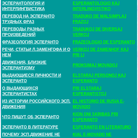
ЭСПЕРАНТОЛОГИЯ И
ESPERANTOLOGIO KAJ
ИНТЕРЛИНГВИСТИКА
INTERLINGVISTIKO
ПЕРЕВОД НА ЭСПЕРАНТО
TRADUKO DE MALSIMPLAJ
ТРУДНЫХ ФРАЗ
FRAZOJ
ПЕРЕВОДЫ РАЗНЫХ
TRADUKOJ DE DIVERSAJ
ПРОИЗВЕДЕНИЙ
VERKOJ
ФРАЗЕОЛОГИЯ ЭСПЕРАНТО
FRAZEOLOGIO DE ESPERANTO
РЕЧИ, СТАТЬИ Л.ЗАМЕНГОФА И О
VERKOJ DE ZAMENHOF KAJ
НЕМ
PRI LI
ДВИЖЕНИЯ, БЛИЗКИЕ
PROKSIMAJ MOVADOJ
ЭСПЕРАНТИЗМУ
ВЫДАЮЩИЕСЯ ЛИЧНОСТИ И
ELSTARAJ PERSONOJ KAJ
ЭСПЕРАНТО
ESPERANTO
О ВЫДАЮЩИХСЯ
PRI ELSTARAJ
ЭСПЕРАНТИСТАХ
ESPERANTISTOJ
ИЗ ИСТОРИИ РОССИЙСКОГО ЭСП.
EL HISTORIO DE RUSIA E-
ДВИЖЕНИЯ
MOVADO
KION ONI SKRIBAS PRI
ЧТО ПИШУТ ОБ ЭСПЕРАНТО
ESPERANTO
ЭСПЕРАНТО В ЛИТЕРАТУРЕ
ESPERANTO EN LITERATURO
ПОЧЕМУ ЭСП.ДВИЖЕНИЕ НЕ
KIAL E-MOVADO NE