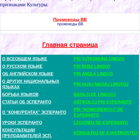
пpизнаками Культуpы.
Промокоды BB
промокоды BB
Главная страница
О ВСЕОБЩЕМ ЯЗЫКЕ
PRI TUTKOMUNA LINGVO
О РУССКОМ ЯЗЫКЕ
PRI RUSA LINGVO
ОБ АНГЛИЙСКОМ ЯЗЫКЕ
PRI ANGLA LINGVO
О ДРУГИХ НАЦИОНАЛЬНЫХ
PRI ALIAJ NACIAJ LINGVOJ
ЯЗЫКАХ
БОРЬБА ЯЗЫКОВ
BATALO DE LINGVOJ
СТАТЬИ ОБ ЭСПЕРАНТО
ARTIKOLOJ PRI ESPERANTO
PRI "KONKURENTOJ" DE
О "КОНКУРЕНТАХ" ЭСПЕРАНТО
ESPERANTO
УРОКИ ЭСПЕРАНТО
LECIONOJ DE ESPERANTO
КОНСУЛЬТАЦИИ
KONSULTOJ DE E-INSTRUISTOJ
ПРЕПОДАВАТЕЛЕЙ ЭСП.