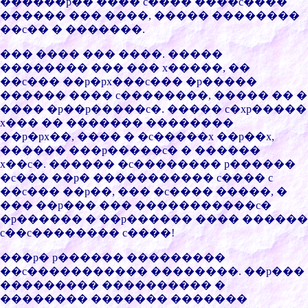
������p�� ���� c���� ����c����
������ ��� ����, ����� ��������
��c�� � �������.
��� ���� ��� ����. �����
�������� ��� ��� x�����, ��
��c��� ��p�px���c��� �p�����
������ ���� c��������, ����� �� �
���� �p��p�����c�. ����� c�xp�����
x��� �� ������� ��������
��p�px��, ���� � �c�����x ��p��x,
������ ���p�����c� � ������
x��c�. ������ �c�������� p������
�c��� ��p� ����������� c���� c
��c��� ��p��, ��� �c���� �����, �
��� ��p��� ��� �����������c�
�p������ � ��p������ ���� ������
c��c�������� c����!
���p� p������ ���������
��c����������� ��������. ��p���
��������� ���������� �
�������� ������� �������