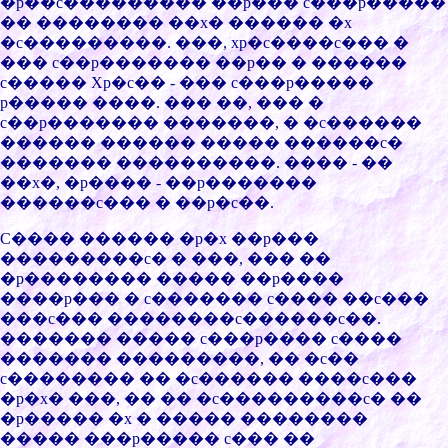
�p��c��������� ��p��� c���p�����
�� �������� ��x� ������ �x
�c���������. ���, xp�c����c��� �
��� c��p������� ��p�� � ������
c����� Xp�c�� - ��� c���p�����
p����� ����. ��� ��, ��� �
c��p������� �������, � �c������
������ ������ ����� ������c�
������� ����������. ���� - ��
��x�, �p���� - ��p�������
������c��� � ��p�c��.
C���� ������ �p�x ��p���
���������c� � ���, ��� ��
�p�������� ����� ��p����
����p��� � c������� c���� ��c���
���c��� ��������c������c��.
������� ����� c���p���� c����
������� ���������, �� �c��
c�������� �� �c������ ����c���
�p�x� ���, �� �� �c���������c� ��
�p����� �x � ����� ��������
����� ���p����� c��� ��