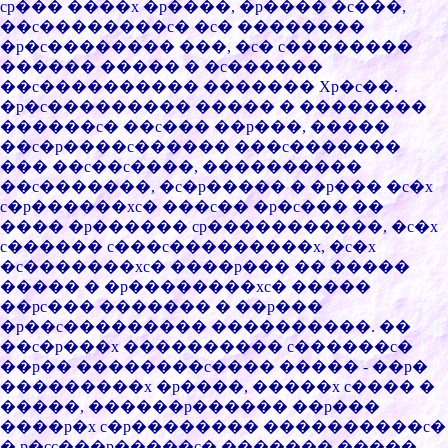
cp��� ����x �p����, �p���� �c���,
��c��������c� �c� ��������
�p�c�������� ���, �c� c��������
������ ����� � �c������
��c���������� ������� Xp�c��.
�p�c��������� ����� � ��������
������c� ��c��� ��p���, �����
��c�p����c������ ���c�������
��� ��c��c����, ����������
��c�������, �c�p����� � �p��� �c�x
c�p������xc� ���c�� �p�c��� ��
���� �p������ cp�����������, �c�x
c������ c���c���������x, �c�x
�c�������xc� ����p��� �� �����
����� � �p��������xc� �����
��pc��� ������� � ��p���
�p��c��������� ����������. ��
��c�p���x ���������� c������c�
��p�� ��������c���� ����� - ��p�
���������x �p����, �����x c���� �
�����, ������p������ ��p���
����p�x c�p�������� ����������c�
� p�cc���p�����c� ������� �����