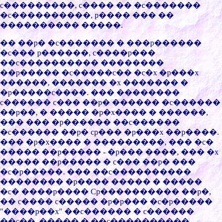
c���������, c���� �� �c�������
�c����������, p���� ��� ��
���������� �����.
�� ��p� �c������� � ���p������
�c��� p������, c����p���
��c���������� ��������
��p����� �c�����c�� �c�x �p���x
������, ������� �x ������� �
�p�����c����. ��� ��������
c������ c��� ��p� ������ �c������
��p��, � ����� �p�x���� � ������,
��� ��� �p������ ��c������
�c������ ��p� cp��� �p���x ��p����.
��� �p�x���� � ���������, ��� �c�
����� ��p����� - �p��� ����, ��� �x
����� ��p����� � c��� ��p� ���
�c�p�����. ��� ��c����������
�������� �p���� ����� � �����
�c� ����p���� Cp���������� ��p�,
�� c���� c����� �p�p��� �c�p�����
"����p��x" ��c������ � c������
��c��. ����� � ��c����������