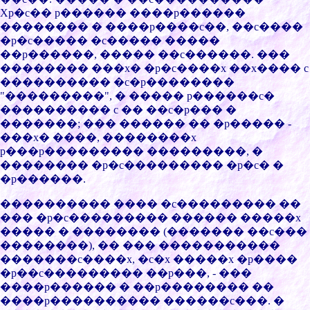
Xp�c�� p������ ����p������
�������� � ����p����c��, ��c����
�p�c����� �c����� �����
��p������, ����� ��c������. ���
�������� ���x� �p�c����x ��x���� c
���������� �c�p��������
"���������", � ����� p������c�
���������� c �� ��c�p��� �
�������; ��� ������ �� �p����� -
���x� ����, ��������x
p���p��������� ���������, �
�������� �p�c��������� �p�c� �
�p������.
���������� ���� �c��������� ��
��� �p�c��������� ������ �����x
����� � �������� (������� ��c���
��������), �� ��� �����������
�������c����x, �c�x �����x �p����
�p��c��������� ��p���, - ���
����p������ � ��p�������� ��
����p���������� ������c���. �