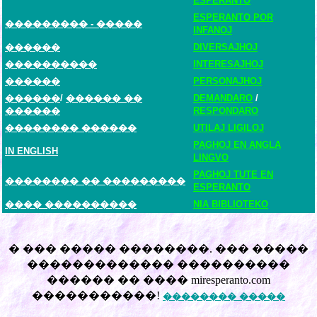
ESPERANTO
ESPERANTO POR
��������� - �����
INFANOJ
������
DIVERSAJHOJ
����������
INTERESAJHOJ
������
PERSONAJHOJ
������
/
������ ��
DEMANDARO
/
������
RESPONDARO
�������� ������
UTILAJ LIGILOJ
PAGHOJ EN ANGLA
IN ENGLISH
LINGVO
PAGHOJ TUTE EN
�������� �� ���������
ESPERANTO
���� ����������
NIA BIBLIOTEKO
� ��� ����� ��������. ��� �����
������������� ����������
������ �� ���� miresperanto.com
�����������!
�������� �����