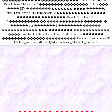
�� ���� ���� �� �������� � ��� DIV. Possible: true, false.
Default: false. 'div' => true, // �������� �������� CLASS ���
���� DIV � ������� ������� ���� ������.
'class_name_div' => 'link-miresperanto', // ����������� �����
�������� ��������. Default: ' | ' 'splitter' => '
', // ���������� �� ���� �������� ������? �
������ true ������� 1 �������� ������.
������������ ��� �������� ��� ���������
����. Possible: true, false. Default: false. 'test' => false, // �������
�������� ������ ����������. Default: 1. 'test_num' => '1'
); $client_lnk = new MLClient($o); echo $client_lnk->build_links(); ?>