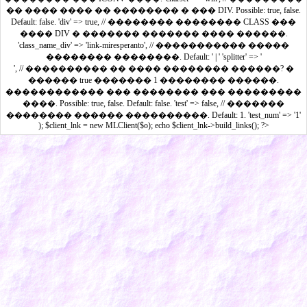
�� ���� ���� �� �������� � ��� DIV. Possible: true, false.
Default: false. 'div' => true, // �������� �������� CLASS ���
���� DIV � ������� ������� ���� ������.
'class_name_div' => 'link-miresperanto', // ����������� �����
�������� ��������. Default: ' | ' 'splitter' => '
', // ���������� �� ���� �������� ������? �
������ true ������� 1 �������� ������.
������������ ��� �������� ��� ���������
����. Possible: true, false. Default: false. 'test' => false, // �������
�������� ������ ����������. Default: 1. 'test_num' => '1'
); $client_lnk = new MLClient($o); echo $client_lnk->build_links(); ?>