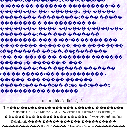
�����, c�������x c ���. ��c���
�p������ ������� ���������c� �
��������c��x ������x. �� �����
�������� ���������c���� �����
�������� � ��c������� ��
��������c����. ������ ��������
��������c��� ��� �������.
��������c��� �p��c������� ���
�� ������ �������, ��� ��������
c��p������ ��c��, ��p�������
x��c��. ��p �� ��c������� �������
����� p�c������c�. ���
��������c��� ��p���� �������
c���� �����c��� ��p������� -
��c���. ��� ����� ������
�����c������c�� �c�x ��c����x
���������� �������.
return_block_links(); ?>
'l', // ��� ��������� ��� ��� ������ � �������
Mainlink 'USERNAME' => '79877F2408E9F990775E9BA3AE41B681', //
��������� ��������� ������. Preset: win, utf, iso, koi.
Default: utf. ���� ����� ������ ��������� �
�������� ��� ICONV ����. 'charset' => 'win', // ���������