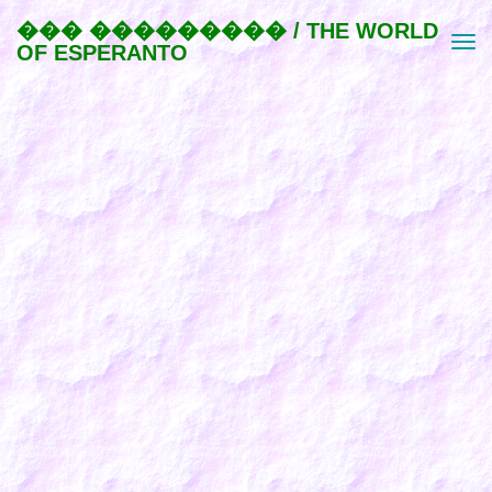
��� ��������� / THE WORLD
OF ESPERANTO