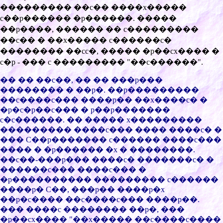
��������� ��c�� ����x�����
c��p������ �p������. �����
��p����, ������ �� c���������
��c�� � ��x����� c������c�
�������� ��cc�, ����� �p��cx���� �
c�p - ��� c ��������� "��c������".
�� �� ��c��, �� �� ���p���
�������� � ��p�. ��p���������
��c����c��� ����p�� ��x����c� �
�p�c�p��c��� � p��p�������
c�c������. �� ����� x���������
��������� ����c��� ���� ����c� �
��� C��p������� c������ ����c���
���� � �p������ �x � ��������.
��c��-���p��� ����c� �������c� �
������c��� ����c��� �
�p���������� ��������� c������
����p� C��, ���p�� ����p�x
��p�c���� ��c����c��� ����p��.
��� ����c �������� ��p�, ���
�p��cx���� "��x����� ��c����c����