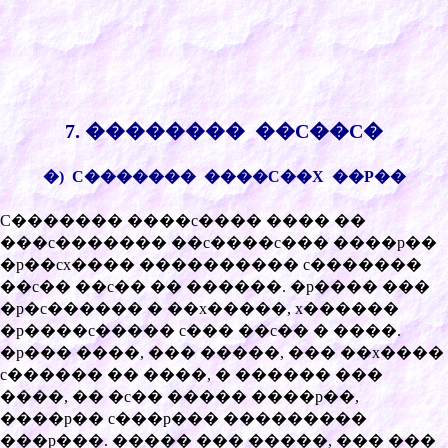
7. �������� ��C��C�
�) C������� ����C��X ��P��
C������� ����c���� ���� ��
���c������� ��c����c��� ����p��
�p��cx���� ���������� c�������
��c�� ��c�� �� ������. �p���� ���
�p�c������ � ��x�����, x������
�p����c����� c��� ��c�� � ����.
�p��� ����, ��� �����, ��� ��x����
c������ �� ����, � ������ ���
����, �� �c�� ����� ����p��,
����p�� c���p��� ���������
���p���. ����� ��� �����, ��� ���