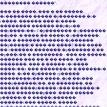
�������� ������".
��� �� ����, ��� � �� �����.
�c������� ����� �p������� �c�
c����. ������ ��� �c����
�������� ������ ��p�px��
��c����c��x C�p������� � c�������
��p��. � ���� �� ����c� c�������,
��� � ������ ������ �p������
��p�����c� ���-�� ����? ��� ����
�� c������ ������� �p������ � ��
�p���c�� � �������� - ��� �� �����,
������ ��� �� � �� ����. ���
�������, ��� � ����� c�c����
����c��x ��� �������c� � ������c�
����. �c�� �p����� cp�����
��������c��� ����, �p� ��c���
���p������c��, �� �������, ��
����� ����p����� c��� ������c�
���� �������p���. ���� �����
p�����c� � �����c������
������c��� �����, �����