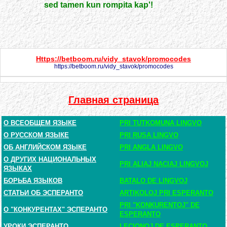
sed tamen kun rompita kap'!
Https://betboom.ru/vidy_stavok/promocodes
https://betboom.ru/vidy_stavok/promocodes
Главная страница
О ВСЕОБЩЕМ ЯЗЫКЕ
PRI TUTKOMUNA LINGVO
О РУССКОМ ЯЗЫКЕ
PRI RUSA LINGVO
ОБ АНГЛИЙСКОМ ЯЗЫКЕ
PRI ANGLA LINGVO
О ДРУГИХ НАЦИОНАЛЬНЫХ
PRI ALIAJ NACIAJ LINGVOJ
ЯЗЫКАХ
БОРЬБА ЯЗЫКОВ
BATALO DE LINGVOJ
СТАТЬИ ОБ ЭСПЕРАНТО
ARTIKOLOJ PRI ESPERANTO
PRI "KONKURENTOJ" DE
О "КОНКУРЕНТАХ" ЭСПЕРАНТО
ESPERANTO
УРОКИ ЭСПЕРАНТО
LECIONOJ DE ESPERANTO