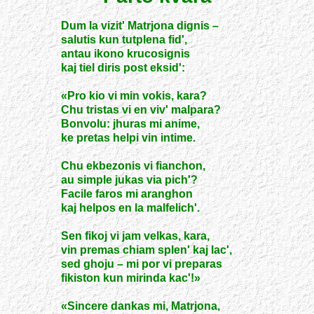
Dum la vizit' Matrjona dignis –
salutis kun tutplena fid',
antau ikono krucosignis
kaj tiel diris post eksid':
«Pro kio vi min vokis, kara?
Chu tristas vi en viv' malpara?
Bonvolu: jhuras mi anime,
ke pretas helpi vin intime.
Chu ekbezonis vi fianchon,
au simple jukas via pich'?
Facile faros mi aranghon
kaj helpos en la malfelich'.
Sen fikoj vi jam velkas, kara,
vin premas chiam splen' kaj lac',
sed ghoju – mi por vi preparas
fikiston kun mirinda kac'!»
«Sincere dankas mi, Matrjona,