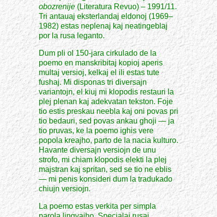
obozrenije
(Literatura Revuo) – 1991/11.
Tri antauaj eksterlandaj eldonoj (1969–
1982) estas neplenaj kaj neatingeblaj
por la rusa leganto.
Dum pli ol 150-jara cirkulado de la
poemo en manskribitaj kopioj aperis
multaj versioj, kelkaj el ili estas tute
fushaj. Mi disponas tri diversajn
variantojn, el kiuj mi klopodis restauri la
plej plenan kaj adekvatan tekston. Foje
tio estis preskau neebla kaj oni povas pri
tio bedauri, sed povas ankau ghoji — ja
tio pruvas, ke la poemo ighis vere
popola kreajho, parto de la nacia kulturo.
Havante diversajn versiojn de unu
strofo, mi chiam klopodis elekti la plej
majstran kaj spritan, sed se tio ne eblis
— mi penis konsideri dum la tradukado
chiujn versiojn.
La poemo estas verkita per simpla
parola lingvajho. Specialaj rusaj