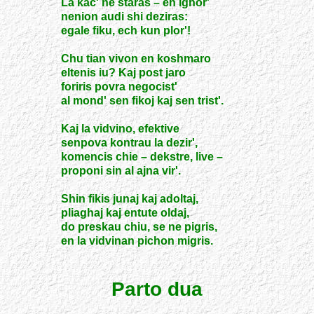
La kac' ne staras – en ignor'
nenion audi shi deziras:
egale fiku, ech kun plor'!
Chu tian vivon en koshmaro
eltenis iu? Kaj post jaro
foriris povra negocist'
al mond' sen fikoj kaj sen trist'.
Kaj la vidvino, efektive
senpova kontrau la dezir',
komencis chie – dekstre, live –
proponi sin al ajna vir'.
Shin fikis junaj kaj adoltaj,
pliaghaj kaj entute oldaj,
do preskau chiu, se ne pigris,
en la vidvinan pichon migris.
Parto dua