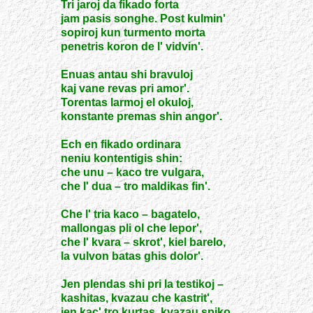
Tri jaroj da fikado forta
jam pasis songhe. Post kulmin'
sopiroj kun turmento morta
penetris koron de l' vidvin'.
Enuas antau shi bravuloj
kaj vane revas pri amor'.
Torentas larmoj el okuloj,
konstante premas shin angor'.
Ech en fikado ordinara
neniu kontentigis shin:
che unu – kaco tre vulgara,
che l' dua – tro maldikas fin'.
Che l' tria kaco – bagatelo,
mallongas pli ol che lepor',
che l' kvara – skrot', kiel barelo,
la vulvon batas ghis dolor'.
Jen plendas shi pri la testikoj –
kashitas, kvazau che kastrit',
jen kac' tro kurtas, kvazau spiko,