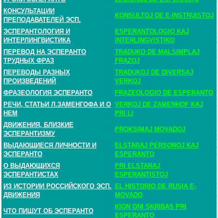
КОНСУЛЬТАЦИИ
KONSULTOJ DE E-INSTRUISTOJ
ПРЕПОДАВАТЕЛЕЙ ЭСП.
ЭСПЕРАНТОЛОГИЯ И
ESPERANTOLOGIO KAJ
ИНТЕРЛИНГВИСТИКА
INTERLINGVISTIKO
ПЕРЕВОД НА ЭСПЕРАНТО
TRADUKO DE MALSIMPLAJ
ТРУДНЫХ ФРАЗ
FRAZOJ
ПЕРЕВОДЫ РАЗНЫХ
TRADUKOJ DE DIVERSAJ
ПРОИЗВЕДЕНИЙ
VERKOJ
ФРАЗЕОЛОГИЯ ЭСПЕРАНТО
FRAZEOLOGIO DE ESPERANTO
РЕЧИ, СТАТЬИ Л.ЗАМЕНГОФА И О
VERKOJ DE ZAMENHOF KAJ
НЕМ
PRI LI
ДВИЖЕНИЯ, БЛИЗКИЕ
PROKSIMAJ MOVADOJ
ЭСПЕРАНТИЗМУ
ВЫДАЮЩИЕСЯ ЛИЧНОСТИ И
ELSTARAJ PERSONOJ KAJ
ЭСПЕРАНТО
ESPERANTO
О ВЫДАЮЩИХСЯ
PRI ELSTARAJ
ЭСПЕРАНТИСТАХ
ESPERANTISTOJ
ИЗ ИСТОРИИ РОССИЙСКОГО ЭСП.
EL HISTORIO DE RUSIA E-
ДВИЖЕНИЯ
MOVADO
KION ONI SKRIBAS PRI
ЧТО ПИШУТ ОБ ЭСПЕРАНТО
ESPERANTO