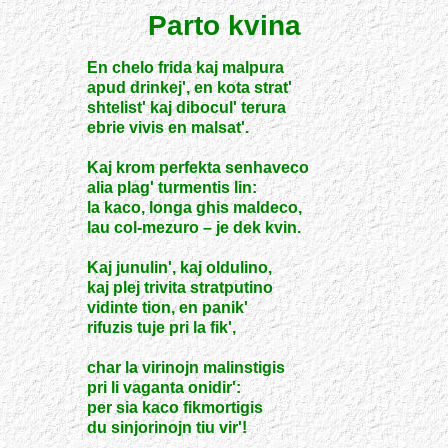
Parto kvina
En chelo frida kaj malpura
apud drinkej', en kota strat'
shtelist' kaj dibocul' terura
ebrie vivis en malsat'.
Kaj krom perfekta senhaveco
alia plag' turmentis lin:
la kaco, longa ghis maldeco,
lau col-mezuro – je dek kvin.
Kaj junulin', kaj oldulino,
kaj plej trivita stratputino
vidinte tion, en panik'
rifuzis tuje pri la fik',
char la virinojn malinstigis
pri li vaganta onidir':
per sia kaco fikmortigis
du sinjorinojn tiu vir'!