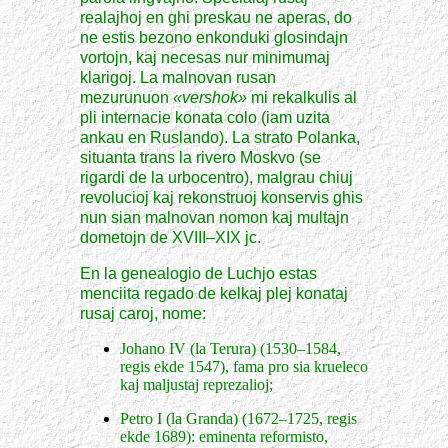
realajhoj en ghi preskau ne aperas, do
ne estis bezono enkonduki glosindajn
vortojn, kaj necesas nur minimumaj
klarigoj. La malnovan rusan
mezurunuon
«vershok»
mi rekalkulis al
pli internacie konata colo (iam uzita
ankau en Ruslando). La strato Polanka,
situanta trans la rivero Moskvo (se
rigardi de la urbocentro), malgrau chiuj
revolucioj kaj rekonstruoj konservis ghis
nun sian malnovan nomon kaj multajn
dometojn de XVIII–XIX jc.
En la genealogio de Luchjo estas
menciita regado de kelkaj plej konataj
rusaj caroj, nome:
Johano IV (la Terura) (1530–1584,
regis ekde 1547), fama pro sia krueleco
kaj maljustaj reprezalioj;
Petro I (la Granda) (1672–1725, regis
ekde 1689): eminenta reformisto,