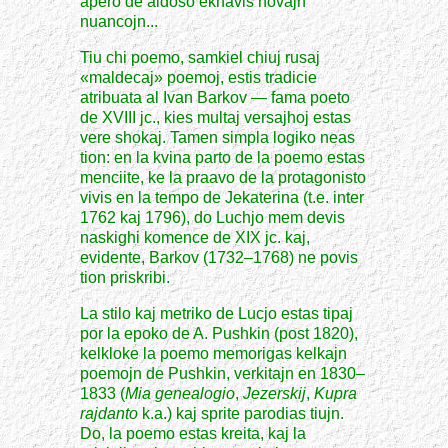
apero de aidoso ekhavis novajn
nuancojn...
Tiu chi poemo, samkiel chiuj rusaj
«maldecaj» poemoj, estis tradicie
atribuata al Ivan Barkov — fama poeto
de XVIII jc., kies multaj versajhoj estas
vere shokaj. Tamen simpla logiko neas
tion: en la kvina parto de la poemo estas
menciite, ke la praavo de la protagonisto
vivis en la tempo de Jekaterina (t.e. inter
1762 kaj 1796), do Luchjo mem devis
naskighi komence de XIX jc. kaj,
evidente, Barkov (1732–1768) ne povis
tion priskribi.
La stilo kaj metriko de Lucjo estas tipaj
por la epoko de A. Pushkin (post 1820),
kelkloke la poemo memorigas kelkajn
poemojn de Pushkin, verkitajn en 1830–
1833 (
Mia genealogio
,
Jezerskij
,
Kupra
rajdanto
k.a.) kaj sprite parodias tiujn.
Do, la poemo estas kreita, kaj la