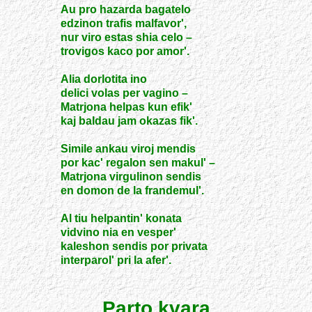
Au pro hazarda bagatelo
edzinon trafis malfavor',
nur viro estas shia celo –
trovigos kaco por amor'.
Alia dorlotita ino
delici volas per vagino –
Matrjona helpas kun efik'
kaj baldau jam okazas fik'.
Simile ankau viroj mendis
por kac' regalon sen makul' –
Matrjona virgulinon sendis
en domon de la frandemul'.
Al tiu helpantin' konata
vidvino nia en vesper'
kaleshon sendis por privata
interparol' pri la afer'.
Parto kvara