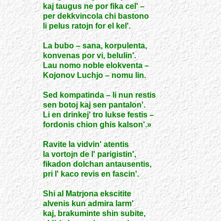
kaj taugus ne por fika cel' –
per dekkvincola chi bastono
li pelus ratojn for el kel'.
La bubo – sana, korpulenta,
konvenas por vi, belulin'.
Lau nomo noble elokventa –
Kojonov Luchjo – nomu lin.
Sed kompatinda – li nun restis
sen botoj kaj sen pantalon'.
Li en drinkej' tro lukse festis –
fordonis chion ghis kalson'.»
Ravite la vidvin' atentis
la vortojn de l' parigistin',
fikadon dolchan antausentis,
pri l' kaco revis en fascin'.
Shi al Matrjona ekscitite
alvenis kun admira larm'
kaj, brakuminte shin subite,