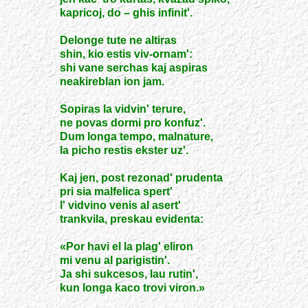
kapricoj, do – ghis infinit'.
Delonge tute ne altiras
shin, kio estis viv-ornam':
shi vane serchas kaj aspiras
neakireblan ion jam.
Sopiras la vidvin' terure,
ne povas dormi pro konfuz'.
Dum longa tempo, malnature,
la picho restis ekster uz'.
Kaj jen, post rezonad' prudenta
pri sia malfelica spert'
l' vidvino venis al asert'
trankvila, preskau evidenta:
«Por havi el la plag' eliron
mi venu al parigistin'.
Ja shi sukcesos, lau rutin',
kun longa kaco trovi viron.»