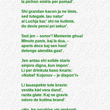
la pichon smiris per pomad'.
Shi grandan kacon ja ne timis,
sed tutegale, lau natur'
al Luchja kac' shi ne kutimis,
do devis pensi pri sekur'.
Sed jen – sonor'! Momento ghua!
Minuto pasis, kaj la dua, –
aperis dece kaj sen hast'
delonge atendita gast'.
Jen antau shi solide staris
sinjoro digna, kun impon'.
Li per drinkula baso knaris:
«Nobel' Kojonov – je dispon'!»
Li lauaspekte tute bravis:
vestita kiel vera dand',
razita glate. Kaj ne gravis
odoro de kutima brand'.
«Ho, tre agrablas vin renkonti,