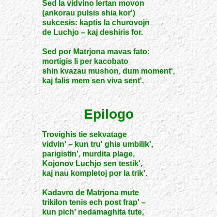
Sed la vidvino lertan movon
(ankorau pulsis shia kor')
sukcesis: kaptis la churovojn
de Luchjo – kaj deshiris for.
Sed por Matrjona mavas fato:
mortigis li per kacobato
shin kvazau mushon, dum moment',
kaj falis mem sen viva sent'.
Epilogo
Trovighis tie sekvatage
vidvin' – kun tru' ghis umbilik',
parigistin', murdita plage,
Kojonov Luchjo sen testik',
kaj nau kompletoj por la trik'.
Kadavro de Matrjona mute
trikilon tenis ech post frap' –
kun pich' nedamaghita tute,