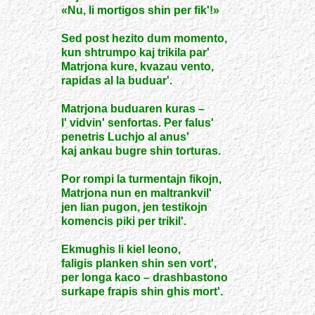
«Nu, li mortigos shin per fik'!»
Sed post hezito dum momento,
kun shtrumpo kaj trikila par'
Matrjona kure, kvazau vento,
rapidas al la buduar'.
Matrjona buduaren kuras –
l' vidvin' senfortas. Per falus'
penetris Luchjo al anus'
kaj ankau bugre shin torturas.
Por rompi la turmentajn fikojn,
Matrjona nun en maltrankvil'
jen lian pugon, jen testikojn
komencis piki per trikil'.
Ekmughis li kiel leono,
faligis planken shin sen vort',
per longa kaco – drashbastono
surkape frapis shin ghis mort'.