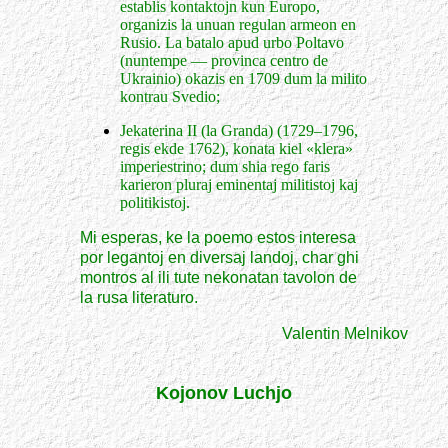
establis kontaktojn kun Europo,
organizis la unuan regulan armeon en
Rusio. La batalo apud urbo Poltavo
(nuntempe — provinca centro de
Ukrainio) okazis en 1709 dum la milito
kontrau Svedio;
Jekaterina II (la Granda) (1729–1796,
regis ekde 1762), konata kiel «klera»
imperiestrino; dum shia rego faris
karieron pluraj eminentaj militistoj kaj
politikistoj.
Mi esperas, ke la poemo estos interesa
por legantoj en diversaj landoj, char ghi
montros al ili tute nekonatan tavolon de
la rusa literaturo.
Valentin Melnikov
Kojonov Luchjo