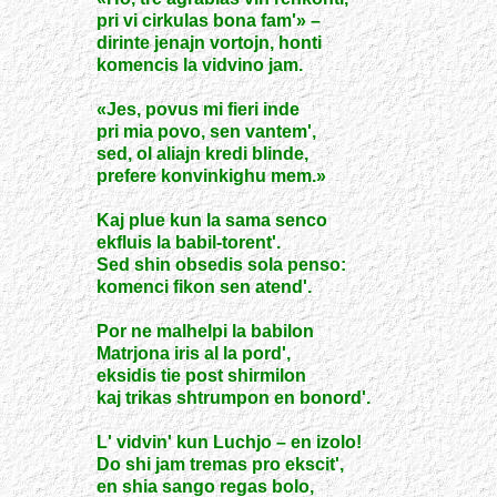
pri vi cirkulas bona fam'» –
dirinte jenajn vortojn, honti
komencis la vidvino jam.
«Jes, povus mi fieri inde
pri mia povo, sen vantem',
sed, ol aliajn kredi blinde,
prefere konvinkighu mem.»
Kaj plue kun la sama senco
ekfluis la babil-torent'.
Sed shin obsedis sola penso:
komenci fikon sen atend'.
Por ne malhelpi la babilon
Matrjona iris al la pord',
eksidis tie post shirmilon
kaj trikas shtrumpon en bonord'.
L' vidvin' kun Luchjo – en izolo!
Do shi jam tremas pro ekscit',
en shia sango regas bolo,