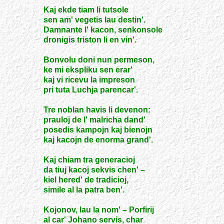
Kaj ekde tiam li tutsole
sen am' vegetis lau destin'.
Damnante l' kacon, senkonsole
dronigis triston li en vin'.
Bonvolu doni nun permeson,
ke mi ekspliku sen erar'
kaj vi ricevu la impreson
pri tuta Luchja parencar'.
Tre noblan havis li devenon:
prauloj de l' malricha dand'
posedis kampojn kaj bienojn
kaj kacojn de enorma grand'.
Kaj chiam tra generacioj
da tiuj kacoj sekvis chen' –
kiel hered' de tradicioj,
simile al la patra ben'.
Kojonov, lau la nom' – Porfirij
al car' Johano servis, char