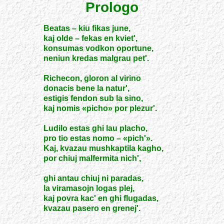
Prologo
Beatas – kiu fikas june,
kaj olde – fekas en kviet',
konsumas vodkon oportune,
neniun kredas malgrau pet'.
Richecon, gloron al virino
donacis bene la natur',
estigis fendon sub la sino,
kaj nomis «picho» por plezur'.
Ludilo estas ghi lau placho,
pro tio estas nomo – «pich'».
Kaj, kvazau mushkaptila kagho,
por chiuj malfermita nich',
ghi antau chiuj ni paradas,
la viramasojn logas plej,
kaj povra kac' en ghi flugadas,
kvazau pasero en grenej'.