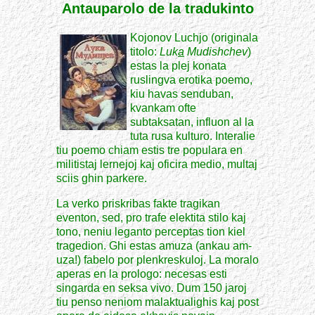
Antauparolo de la tradukinto
Kojonov Luchjo (originala
titolo:
Luk
a
Mudishchev
)
estas la plej konata
ruslingva erotika poemo,
kiu havas senduban,
kvankam ofte
subtaksatan, influon al la
tuta rusa kulturo. Interalie
tiu poemo chiam estis tre populara en
militistaj lernejoj kaj oficira medio, multaj
sciis ghin parkere.
La verko priskribas fakte tragikan
eventon, sed, pro trafe elektita stilo kaj
tono, neniu leganto perceptas tion kiel
tragedion. Ghi estas amuza (ankau am-
uza!) fabelo por plenkreskuloj. La moralo
aperas en la prologo: necesas esti
singarda en seksa vivo. Dum 150 jaroj
tiu penso neniom malaktualighis kaj post