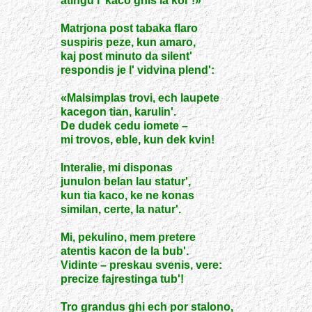
atingu l' kaco ghis la kor'!»
Matrjona post tabaka flaro
suspiris peze, kun amaro,
kaj post minuto da silent'
respondis je l' vidvina plend':
«Malsimplas trovi, ech laupete
kacegon tian, karulin'.
De dudek cedu iomete –
mi trovos, eble, kun dek kvin!
Interalie, mi disponas
junulon belan lau statur',
kun tia kaco, ke ne konas
similan, certe, la natur'.
Mi, pekulino, mem pretere
atentis kacon de la bub'.
Vidinte – preskau svenis, vere:
precize fajrestinga tub'!
Tro grandus ghi ech por stalono,