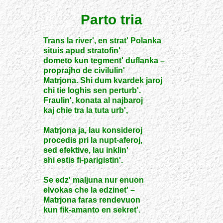
Parto tria
Trans la river', en strat' Polanka
situis apud stratofin'
dometo kun tegment' duflanka –
proprajho de civilulin'
Matrjona. Shi dum kvardek jaroj
chi tie loghis sen perturb'.
Fraulin', konata al najbaroj
kaj chie tra la tuta urb',
Matrjona ja, lau konsideroj
procedis pri la nupt-aferoj,
sed efektive, lau inklin'
shi estis fi-parigistin'.
Se edz' maljuna nur enuon
elvokas che la edzinet' –
Matrjona faras rendevuon
kun fik-amanto en sekret'.