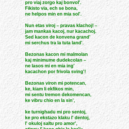
pro viaj zorgo kaj bonvol'.
Fikisto via, ech se bona,
ne helpos min en mia sol'.
Nun etas viroj – pravas klachoj! –
jam mankas kacoj, nur kacachoj.
Sed kacon de konvena grand'
mi serchus tra la tuta land'.
Bezonas kacon mi malmolan
kaj minimume dudekcolan –
ne lasos mi en mia ing'
kacachon por frivola sving'!
Bezonas viron mi potencan,
ke, kiam li ekfikos min,
mi sentu tremon dekomencan,
ke vibru chio en la sin',
ke turnighadu mi pro sentoj,
ke pro ekstazo klaku l' dentoj,
l' okuloj saltu pro amor',