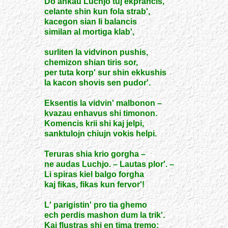
Do ankau Luchjo tuj ekprancis,
celante shin kun fola strab',
kacegon sian li balancis
similan al mortiga klab',
surliten la vidvinon pushis,
chemizon shian tiris sor,
per tuta korp' sur shin ekkushis
la kacon shovis sen pudor'.
Eksentis la vidvin' malbonon –
kvazau enhavus shi timonon.
Komencis krii shi kaj jelpi,
sanktulojn chiujn vokis helpi.
Teruras shia krio gorgha –
ne audas Luchjo. – Lautas plor'. –
Li spiras kiel balgo forgha
kaj fikas, fikas kun fervor'!
L' parigistin' pro tia ghemo
ech perdis mashon dum la trik'.
Kaj flustras shi en tima tremo: