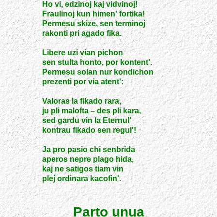
Ho vi, edzinoj kaj vidvinoj!
Fraulinoj kun himen' fortika!
Permesu skize, sen terminoj
rakonti pri agado fika.
Libere uzi vian pichon
sen stulta honto, por kontent'.
Permesu solan nur kondichon
prezenti por via atent':
Valoras la fikado rara,
ju pli malofta – des pli kara,
sed gardu vin la Eternul'
kontrau fikado sen regul'!
Ja pro pasio chi senbrida
aperos nepre plago hida,
kaj ne satigos tiam vin
plej ordinara kacofin'.
Parto unua