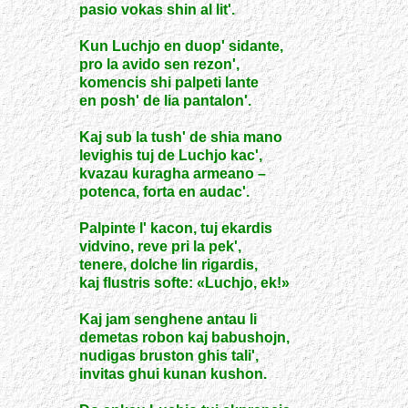
pasio vokas shin al lit'.
Kun Luchjo en duop' sidante,
pro la avido sen rezon',
komencis shi palpeti lante
en posh' de lia pantalon'.
Kaj sub la tush' de shia mano
levighis tuj de Luchjo kac',
kvazau kuragha armeano –
potenca, forta en audac'.
Palpinte l' kacon, tuj ekardis
vidvino, reve pri la pek',
tenere, dolche lin rigardis,
kaj flustris softe: «Luchjo, ek!»
Kaj jam senghene antau li
demetas robon kaj babushojn,
nudigas bruston ghis tali',
invitas ghui kunan kushon.