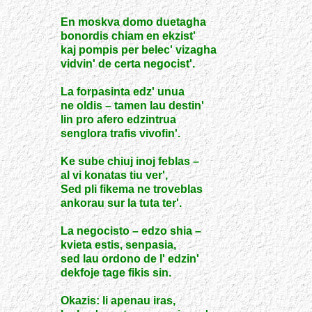
En moskva domo duetagha
bonordis chiam en ekzist'
kaj pompis per belec' vizagha
vidvin' de certa negocist'.
La forpasinta edz' unua
ne oldis – tamen lau destin'
lin pro afero edzintrua
senglora trafis vivofin'.
Ke sube chiuj inoj feblas –
al vi konatas tiu ver',
Sed pli fikema ne troveblas
ankorau sur la tuta ter'.
La negocisto – edzo shia –
kvieta estis, senpasia,
sed lau ordono de l' edzin'
dekfoje tage fikis sin.
Okazis: li apenau iras,