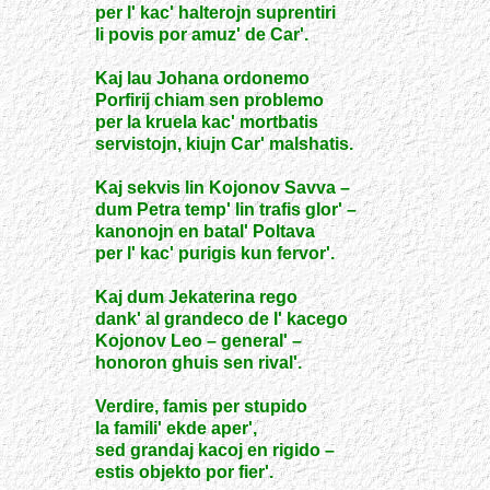
per l' kac' halterojn suprentiri
li povis por amuz' de Car'.
Kaj lau Johana ordonemo
Porfirij chiam sen problemo
per la kruela kac' mortbatis
servistojn, kiujn Car' malshatis.
Kaj sekvis lin Kojonov Savva –
dum Petra temp' lin trafis glor' –
kanonojn en batal' Poltava
per l' kac' purigis kun fervor'.
Kaj dum Jekaterina rego
dank' al grandeco de l' kacego
Kojonov Leo – general' –
honoron ghuis sen rival'.
Verdire, famis per stupido
la famili' ekde aper',
sed grandaj kacoj en rigido –
estis objekto por fier'.