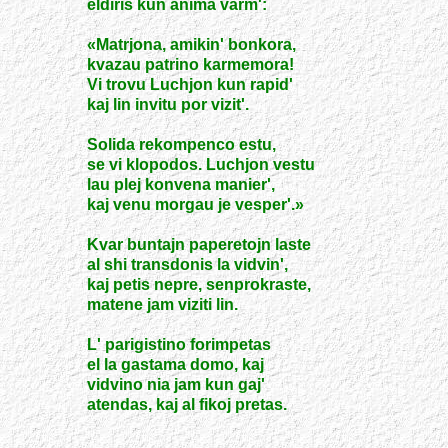
eldiris kun anima varm':
«Matrjona, amikin' bonkora,
kvazau patrino karmemora!
Vi trovu Luchjon kun rapid'
kaj lin invitu por vizit'.
Solida rekompenco estu,
se vi klopodos. Luchjon vestu
lau plej konvena manier',
kaj venu morgau je vesper'.»
Kvar buntajn paperetojn laste
al shi transdonis la vidvin',
kaj petis nepre, senprokraste,
matene jam viziti lin.
L' parigistino forimpetas
el la gastama domo, kaj
vidvino nia jam kun gaj'
atendas, kaj al fikoj pretas.