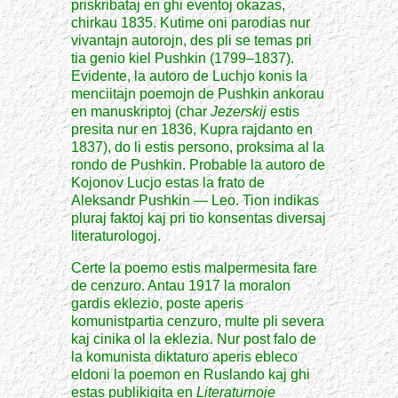
priskribataj en ghi eventoj okazas,
chirkau 1835. Kutime oni parodias nur
vivantajn autorojn, des pli se temas pri
tia genio kiel Pushkin (1799–1837).
Evidente, la autoro de Luchjo konis la
menciitajn poemojn de Pushkin ankorau
en manuskriptoj (char
Jezerskij
estis
presita nur en 1836, Kupra rajdanto en
1837), do li estis persono, proksima al la
rondo de Pushkin. Probable la autoro de
Kojonov Lucjo estas la frato de
Aleksandr Pushkin — Leo. Tion indikas
pluraj faktoj kaj pri tio konsentas diversaj
literaturologoj.
Certe la poemo estis malpermesita fare
de cenzuro. Antau 1917 la moralon
gardis eklezio, poste aperis
komunistpartia cenzuro, multe pli severa
kaj cinika ol la eklezia. Nur post falo de
la komunista diktaturo aperis ebleco
eldoni la poemon en Ruslando kaj ghi
estas publikigita en
Literaturnoje