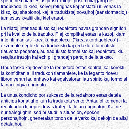
sperto ne chiam estas pluso: lufoje, post multaj jaroj de
tradukado, la kreaj solvoj retirighas kaj anstatau ili venas la
klisoj kaj shablonoj, kaj la tradukistaj trovajhoj (transformacioj)
jam estas kvalifikitaj kiel eraroj.
La rilatoj inter tradukisto kaj redaktoro havas grandan signifon
pri la kvalito de la traduko. Plej komplikaj estas la kazoj, kiam
inter ili mankas "krea kunigebleco" ("krea akordigebleco") -
ekzemple neglektema tradukisto kaj redaktoro formalisto
(lauvorta pedanto), au tradukisto formalisto kaj redaktoro, kiu
retajlas frazojn kaj ech pli grandajn partojn de la teksto.
Unua tasko kaj devo de la redaktoro estas kontroli kaj korekti
la konfiditan al li tradukon tiamaniere, ke la leganto ricevu
libron veran lau enhavo kaj egalvaloran lau spirito kaj formo al
la nacilingva originalo.
La unua kondicho por sukceso de la redaktoro estas detala
anticipa konatigho kun la tradukota verko. Antau ol komenci la
redaktadon li nepre devas tralegi la tutan originalon. Kaj ne
nur tralegi ghin, sed pristudi la situacion, epokon,
personajhojn, gheneralan tonon de la verko kaj dekojn da aliaj
detalajhoj.