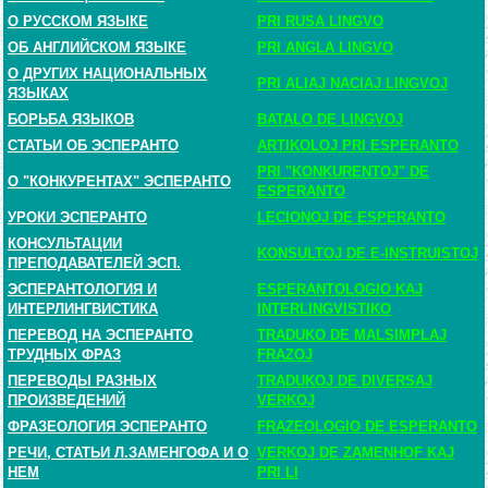
О РУССКОМ ЯЗЫКЕ
PRI RUSA LINGVO
ОБ АНГЛИЙСКОМ ЯЗЫКЕ
PRI ANGLA LINGVO
О ДРУГИХ НАЦИОНАЛЬНЫХ
PRI ALIAJ NACIAJ LINGVOJ
ЯЗЫКАХ
БОРЬБА ЯЗЫКОВ
BATALO DE LINGVOJ
СТАТЬИ ОБ ЭСПЕРАНТО
ARTIKOLOJ PRI ESPERANTO
PRI "KONKURENTOJ" DE
О "КОНКУРЕНТАХ" ЭСПЕРАНТО
ESPERANTO
УРОКИ ЭСПЕРАНТО
LECIONOJ DE ESPERANTO
КОНСУЛЬТАЦИИ
KONSULTOJ DE E-INSTRUISTOJ
ПРЕПОДАВАТЕЛЕЙ ЭСП.
ЭСПЕРАНТОЛОГИЯ И
ESPERANTOLOGIO KAJ
ИНТЕРЛИНГВИСТИКА
INTERLINGVISTIKO
ПЕРЕВОД НА ЭСПЕРАНТО
TRADUKO DE MALSIMPLAJ
ТРУДНЫХ ФРАЗ
FRAZOJ
ПЕРЕВОДЫ РАЗНЫХ
TRADUKOJ DE DIVERSAJ
ПРОИЗВЕДЕНИЙ
VERKOJ
ФРАЗЕОЛОГИЯ ЭСПЕРАНТО
FRAZEOLOGIO DE ESPERANTO
РЕЧИ, СТАТЬИ Л.ЗАМЕНГОФА И О
VERKOJ DE ZAMENHOF KAJ
НЕМ
PRI LI