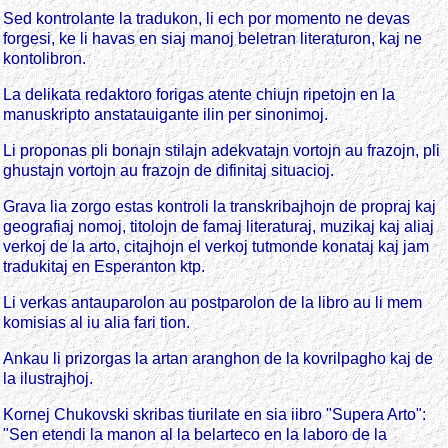
Sed kontrolante la tradukon, li ech por momento ne devas
forgesi, ke li havas en siaj manoj beletran literaturon, kaj ne
kontolibron.
La delikata redaktoro forigas atente chiujn ripetojn en la
manuskripto anstatauigante ilin per sinonimoj.
Li proponas pli bonajn stilajn adekvatajn vortojn au frazojn, pli
ghustajn vortojn au frazojn de difinitaj situacioj.
Grava lia zorgo estas kontroli la transkribajhojn de propraj kaj
geografiaj nomoj, titolojn de famaj literaturaj, muzikaj kaj aliaj
verkoj de la arto, citajhojn el verkoj tutmonde konataj kaj jam
tradukitaj en Esperanton ktp.
Li verkas antauparolon au postparolon de la libro au li mem
komisias al iu alia fari tion.
Ankau li prizorgas la artan aranghon de la kovrilpagho kaj de
la ilustrajhoj.
Kornej Chukovski skribas tiurilate en sia iibro "Supera Arto":
"Sen etendi la manon al la belarteco en la laboro de la