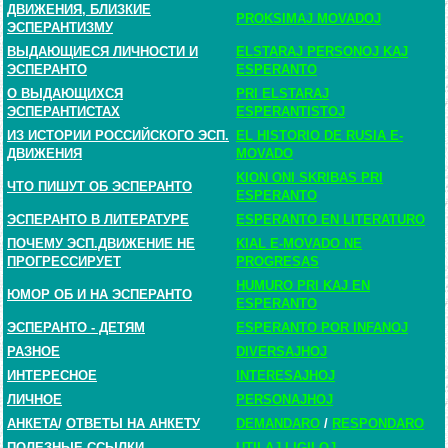
ДВИЖЕНИЯ, БЛИЗКИЕ
PROKSIMAJ MOVADOJ
ЭСПЕРАНТИЗМУ
ВЫДАЮЩИЕСЯ ЛИЧНОСТИ И
ELSTARAJ PERSONOJ KAJ
ЭСПЕРАНТО
ESPERANTO
О ВЫДАЮЩИХСЯ
PRI ELSTARAJ
ЭСПЕРАНТИСТАХ
ESPERANTISTOJ
ИЗ ИСТОРИИ РОССИЙСКОГО ЭСП.
EL HISTORIO DE RUSIA E-
ДВИЖЕНИЯ
MOVADO
KION ONI SKRIBAS PRI
ЧТО ПИШУТ ОБ ЭСПЕРАНТО
ESPERANTO
ЭСПЕРАНТО В ЛИТЕРАТУРЕ
ESPERANTO EN LITERATURO
ПОЧЕМУ ЭСП.ДВИЖЕНИЕ НЕ
KIAL E-MOVADO NE
ПРОГРЕССИРУЕТ
PROGRESAS
HUMURO PRI KAJ EN
ЮМОР ОБ И НА ЭСПЕРАНТО
ESPERANTO
ЭСПЕРАНТО - ДЕТЯМ
ESPERANTO POR INFANOJ
РАЗНОЕ
DIVERSAJHOJ
ИНТЕРЕСНОЕ
INTERESAJHOJ
ЛИЧНОЕ
PERSONAJHOJ
АНКЕТА
/
ОТВЕТЫ НА АНКЕТУ
DEMANDARO
/
RESPONDARO
ПОЛЕЗНЫЕ ССЫЛКИ
UTILAJ LIGILOJ