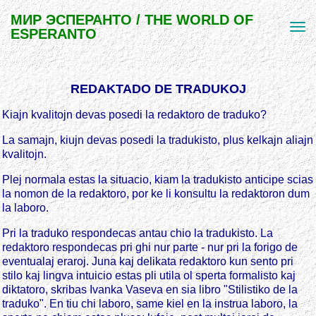
МИР ЭСПЕРАНТО / THE WORLD OF
ESPERANTO
REDAKTADO DE TRADUKOJ
Kiajn kvalitojn devas posedi la redaktoro de traduko?
La samajn, kiujn devas posedi la tradukisto, plus kelkajn aliajn
kvalitojn.
Plej normala estas la situacio, kiam la tradukisto anticipe scias
la nomon de la redaktoro, por ke li konsultu la redaktoron dum
la laboro.
Pri la traduko respondecas antau chio la tradukisto. La
redaktoro respondecas pri ghi nur parte - nur pri la forigo de
eventualaj eraroj. Juna kaj delikata redaktoro kun sento pri
stilo kaj lingva intuicio estas pli utila ol sperta formalisto kaj
diktatoro, skribas Ivanka Vaseva en sia libro "Stilistiko de la
traduko". En tiu chi laboro, same kiel en la instrua laboro, la