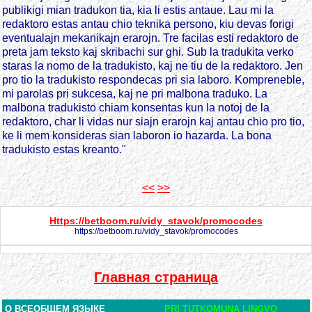
publikigi mian tradukon tia, kia li estis antaue. Lau mi la
redaktoro estas antau chio teknika persono, kiu devas forigi
eventualajn mekanikajn erarojn. Tre facilas esti redaktoro de
preta jam teksto kaj skribachi sur ghi. Sub la tradukita verko
staras la nomo de la tradukisto, kaj ne tiu de la redaktoro. Jen
pro tio la tradukisto respondecas pri sia laboro. Kompreneble,
mi parolas pri sukcesa, kaj ne pri malbona traduko. La
malbona tradukisto chiam konsentas kun la notoj de la
redaktoro, char li vidas nur siajn erarojn kaj antau chio pro tio,
ke li mem konsideras sian laboron io hazarda. La bona
tradukisto estas kreanto."
<<
>>
Https://betboom.ru/vidy_stavok/promocodes
https://betboom.ru/vidy_stavok/promocodes
Главная страница
О ВСЕОБЩЕМ ЯЗЫКЕ
PRI TUTKOMUNA LINGVO