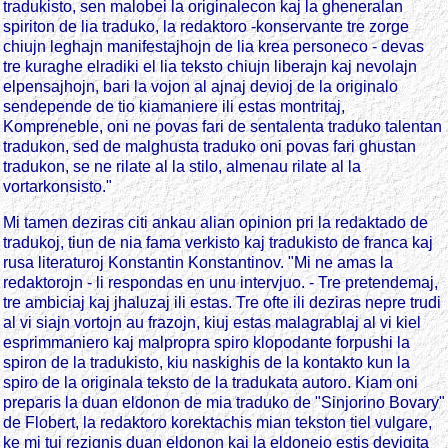
tradukisto, sen malobei la originalecon kaj la gheneralan
spiriton de lia traduko, la redaktoro -konservante tre zorge
chiujn leghajn manifestajhojn de lia krea personeco - devas
tre kuraghe elradiki el lia teksto chiujn liberajn kaj nevolajn
elpensajhojn, bari la vojon al ajnaj devioj de la originalo
sendepende de tio kiamaniere ili estas montritaj,
Kompreneble, oni ne povas fari de sentalenta traduko talentan
tradukon, sed de malghusta traduko oni povas fari ghustan
tradukon, se ne rilate al la stilo, almenau rilate al la
vortarkonsisto."
Mi tamen deziras citi ankau alian opinion pri la redaktado de
tradukoj, tiun de nia fama verkisto kaj tradukisto de franca kaj
rusa literaturoj Konstantin Konstantinov. "Mi ne amas la
redaktorojn - li respondas en unu intervjuo. - Tre pretendemaj,
tre ambiciaj kaj jhaluzaj ili estas. Tre ofte ili deziras nepre trudi
al vi siajn vortojn au frazojn, kiuj estas malagrablaj al vi kiel
esprimmaniero kaj malpropra spiro klopodante forpushi la
spiron de la tradukisto, kiu naskighis de la kontakto kun la
spiro de la originala teksto de la tradukata autoro. Kiam oni
preparis la duan eldonon de mia traduko de "Sinjorino Bovary"
de Flobert, la redaktoro korektachis mian tekston tiel vulgare,
ke mi tuj rezignis duan eldonon kaj la eldonejo estis devigita