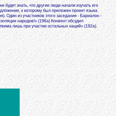
не будет знать, что другие люди начали изучать его
редложение, к которому был приложен проект языка
). Один из участников этого заседания - Бариалон -
изоляции народов!» (196а) Конвент обсудил
твима лишь при участии остальных наций» (192a).