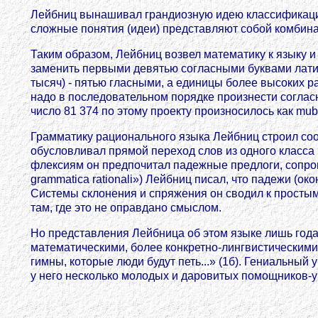
Лейбниц вынашивал грандиозную идею классификации 
сложные понятия (идеи) представляют собой комбина
Таким образом, Лейбниц возвел математику к языку и
заменить первыми девятью согласными буквами лати
тысяч) - пятью гласными, а единицы более высоких р
надо в последовательном порядке произнести согласн
число 81 374 по этому проекту произносилось как mubo
Грамматику рационального языка Лейбниц строил сооб
обусловливал прямой переход слов из одного класс
флексиям он предпочитал падежные предлоги, сопро
grammatica rationali») Лейбниц писал, что падежи (
Системы склонения и спряжения он сводил к просты
там, где это не оправдано смыслом.
Но представления Лейбница об этом языке лишь года 
математическими, более конкретно-лингвистическими.
гимны, которые люди будут петь...» (1б). Гениальный
у него несколько молодых и даровитых помощников-у