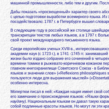
машинной промышленности, либо тем и другим. После
Дабы показать «просвещенный» характер своего абсо
с целью подготовки выработки всемирного языка. Из 
посодействовало: 1787 г. в Петербурге вышел словарь 
В следующем году в российской же столице швейцар
транскрипции текстов любых языков, а в 1797 г. Вол
свой проект международного письменного языка.
Среди европейских ученых XVIII в., интересовавшихс
академии наук (с 1723 г.), в 1741 -1745 гг. занимавш
жизни было издано собрание его сочинений в четырех
времени томики в рыжевато-коричневом кожаном переп
главном книгохранилище Советского Союза - в Библ
языков и значении слов» («Reflexions philosophiques su
пользуются люди для выражения мыслей» («Dissertation 
особенно интересна.
Мопертюи писал в ней: «Каждая нация имеет свой соб
его замечание о происхождении языков: «Языки форми
наудачу).
Национальным языкам он давал такую характ
собой подлинные красоты языков. Но могут ли эти кр