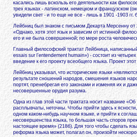
касались лишь вскользь его деятельности как филосо
трех языках - латинском, немецком и французском (о
увидели свет - и то еще не все - лишь в 1901 -1903 г
Лейбниц был знаком с письмом Декарта Мерсенну от 2
«Однако, хотя этот язык и зависим от истинной филос
его и не была совершенной; по мере роста человеческ
Главный философский трактат Лейбница, написанный в
essais sur l'entendement humain») - состоит из четыр
введение к его проекту всеобщего языка. Проект этот
Лейбниц указывал, что исторические языки «являютс
результате сношений народов, смешения языков наро
портят, пренебрегая его законами и изменяя их и да
несовершенные орудия разума.
Одна из глав этой части трактата носит название «
расплывчаты, неточны. Чтобы прийти здесь к ясности
одном каком-нибудь научном языке, и прийти к соглаш
несовершенства языка, то большая часть споров прекр
настоящее время» (218б). Для того чтобы сделать я
реформа языка может, полагал он, произойти нескоро