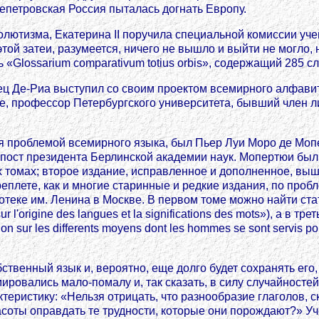
петровская Россия пыталась догнать Европу.
лютизма, Екатерина II поручила специальной комиссии уче
этой затеи, разумеется, ничего не вышло и выйти не могло,
«Glossarium comparativum totius orbis», содержащий 285 сло
ец Де-Риа выступил со своим проектом всемирного алфави
ьке, профессор Петербургского университета, бывший член 
я проблемой всемирного языка, был Пьер Луи Моро де Мопе
ий пост президента Берлинской академии наук. Мопертюи был
 томах; второе издание, исправленное и дополненное, вышл
лете, как и многие старинные и редкие издания, по пробл
иотеке им. Ленина в Москве. В первом томе можно найти 
r l'origine des langues et la significations des mots»), а в
sur les differents moyens dont les hommes se sont servis pou
ственный язык и, вероятно, еще долго будет сохранять его,
ровались мало-помалу и, так сказать, в силу случайностей»
еристику: «Нельзя отрицать, что разнообразие глаголов, 
асоты оправдать те трудности, которые они порождают?» У