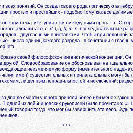
всех понятий. Он создал своего рода логическую алгебру 
ции простых и простейших - подобно тому, как все делимы
 язык к математике, уничтожив между ними пропасть. Он пре
нского алфавита:
b, c, d, f, g, h, m, n,
последовательные разря
азрядов - двугласными приставками. Чтобы при подобной за
ые - числа единиц каждого разряда - в сочетании с гласны
dilefa.
разно своей философско-лингвистической концепции. Он вы
а в другой. Словообразование он обосновывал на тщатель
вождающие неизменяемую форму (именительного падежа). 
окончания имен) существительных и прилагательных могут 
м схемам, лишенным неправильностей и исключений; разде
за два до смерти ученого приняли более или менее законч
 В одной из лейбницевских рукописей было прочитано: «..
 ученый говорил тогда, что мог бы завершить это дело, будь
чеников.
* * *