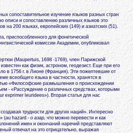
ных сопоставительное изучение языков разных стран
 но описи и сопоставлению различных языков это
в на 200 языках, европейских (149) и азиатских (51).
та, приспособленного для фонетической
лингвистической комиссии Академии, опубликовал
ртюи (Мaupertuis, 1698 -1769), член Парижской
 известен как физик, астроном, геодезист. Еще при его
о в 1756 г. в Лионе (Франция). Эти пожелтевшие от
еме всеобщего языка в частности, хранятся в
статью «Философские размышления о происхождении
 третьем - «Рассуждение о различных средствах, которыми
r exprimer leuridees»). Вторая статья для нас
 создавая трудности для других наций». Интересно
 (аu hazard -
о
азар,
что можно перевести и как
склонений имен и окончаний наречий представляют
ченый отвечал на это отрицательно, выражая