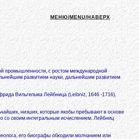
МЕНЮ/MENU/НАВЕРХ
ной промышленности, с ростом международной
альнейшим развитием науки, дальнейшим развитием
ида Вильгельма Лейбница (Leibniz, 1646 -1716),
ьчайших, низших, которые якобы пребывают в основе
его со своим интегральным исчислением. Лейбниц
-теолога, его биографы обходили молчанием или