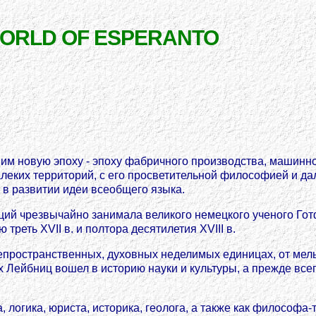
WORLD OF ESPERANTO
Е
шим новую эпоху - эпоху фабричного производства, машин
алеких территорий, с его просветительной философией и д
 в развитии идеи всеобщего языка.
й чрезвычайно занимала великого немецкого ученого Готфр
реть XVII в. и полтора десятилетия XVIII в.
епространственных, духовных неделимых единицах, от мел
ах Лейбниц вошел в историю науки и культуры, а прежде вс
логика, юриста, историка, геолога, а также как философа