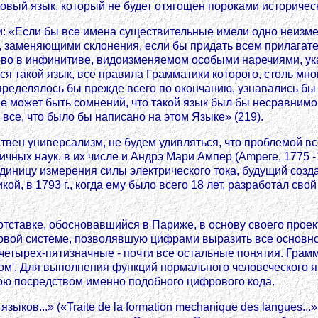
новый язык, который не будет отягощен пороками историче
и: «Если бы все имена существительные имели одно неизме
 заменяющими склонения, если бы придать всем прилагате
ово в инфинитиве, видоизменяемом особыми наречиями, ук
я такой язык, все правила Грамматики которого, столь мно
 определялось бы прежде всего по окончанию, узнавались бы
Не может быть сомнений, что такой язык был бы несравнимо
се, что было бы написано на этом Языке» (219).
вен универсализм, не будем удивляться, что проблемой вс
чных наук, в их числе и Андрэ Мари Ампер (Ampere, 1775 -
иницу измерения силы электрического тока, будущий создат
ой, в 1793 г., когда ему было всего 18 лет, разработал св
тставке, обосновавшийся в Париже, в основу своего проек
овой системе, позволявшую цифрами выразить все основн
четырех-пятизначные - почти все остальные понятия. Грам
роном'. Для выполнения функций нормального человеческого я
ою посредством именно подобного цифрового кода.
ыков...» («Traite de la formation mechanique des langues.