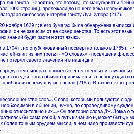
фа-лингвиста. Вероятно, это потому, что манускрипты Лей
коло 1000 страниц), пролежали до нашего века неопублико
г. благодаря философу-интерлингвисту Луи Кутюра (217).
0 ноября 1629 г.; в его бумагах была обнаружена выписка 
офии, он не зависим от ее совершенства. То есть этот язы
их знаний будет расти и этот язык».
 1704 г., но опубликованный посмертно только в 1765 г., 
ех частей-книг; из них третья - «О словах» - посвящена фил
 не потерял своего значения и в наши дни.
я продуктом выбора с примесью естественных и случайных 
дов-соседей, когда обычно принимается за основу один из 
же прибавляя к нему другие слова» (218а). В такой некон
Об несовершенстве слов». Слова, которыми пользуются люд
, необходимой в общении, нужно, по справедливому сужден
ению относительно них...» Он повторил слова Дж. Локка о 
атилась бы сама собой, а путь к знанию и, может быть, к 
зык более точным орудием мысли, в нем надо произвести су
.