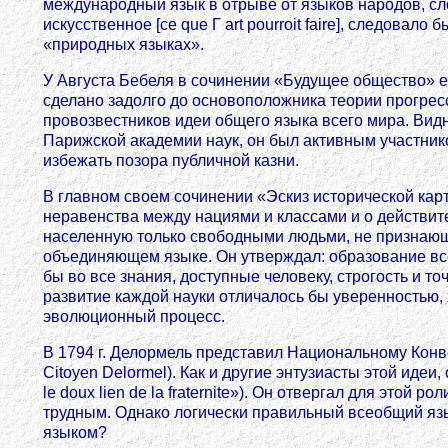
международный язык в отрыве от языков народов, сло
искусственное [се que Г art pourroit faire], следовал
«природных языках».
У Августа Бебеля в сочинении «Будущее общество» ес
сделано задолго до основоположника теории прогресс
провозвестников идеи общего языка всего мира. Видны
Парижской академии наук, он был активным участнико
избежать позора публичной казни.
В главном своем сочинении «Эскиз исторической кар
неравенства между нациями и классами и о действите
населенную только свободными людьми, не признающим
объединяющем языке. Он утверждал: образование все
бы во все знания, доступные человеку, строгость и т
развитие каждой науки отличалось бы уверенностью, х
эволюционный процесс.
В 1794 г. Делормель представил Национальному Конвент
Citoyen Delormel). Как и другие энтузиасты этой ид
le doux lien de la fraternite»). Он отвергал для это
трудным. Однако логически правильный всеобщий язы
языком?