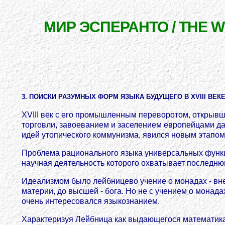
МИР ЭСПЕРАНТО / THE 
3. ПОИСКИ РАЗУМНЫХ ФОРМ ЯЗЫКА БУДУЩЕГО В XVIII ВЕК
XVIII век с его промышленным переворотом, открыв
торговли, завоеванием и заселением европейцами д
идей утопического коммунизма, явился новым этапом
Проблема рационального языка универсальных функци
научная деятельность которого охватывает последнюю т
Идеализмом было лейбницево учение о монадах - вн
материи, до высшей - бога. Но не с учением о монад
очень интересовался языкознанием.
Характеризуя Лейбница как выдающегося математика, 