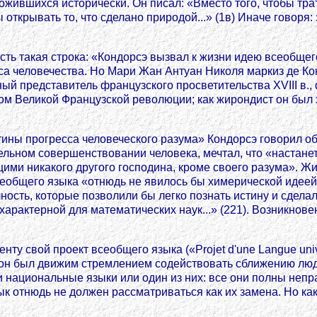
жившихся исторически. Он писал: «Вместо того, чтобы тра
о бы открывать то, что сделано природой...» (1в) Иначе говор
ть такая строка: «Кондорсэ вызвал к жизни идею всеобщего 
а человечества. Но Мари Жан Антуан Николя маркиз де Кон
й представитель французского просветительства XVIII в., 
м Великой Французской революции; как жирондист он был з
тины прогресса человеческого разума» Кондорсэ говорил о
льном совершенствовании человека, мечтал, что «настанет
и никакого другого господина, кроме своего разума». Жит
общего языка «отнюдь не явилось бы химерической идеей..
очность, которые позволили бы легко познать истину и сде
арактерной для математических наук...» (221). Возникнове
у свой проект всеобщего языка («Projet d'une Langue univers
еи, он был движим стремлением содействовать сближению лю
й роли национальные языки или один из них: все они полны не
к отнюдь не должен рассматриваться как их замена. Но к