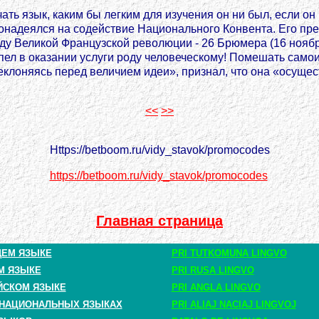
ать язык, каким бы легким для изучения он ни был, если он 
ь понадеялся на содействие Национального Конвента. Его п
ду Великой Французской революции - 26 Брюмера (16 ноября
пел в оказании услуги роду человеческому! Помешать само
клоняясь перед величием идеи», признал, что она «осущес
<<
>>
Https://betboom.ru/vidy_stavok/promocodes
https://betboom.ru/vidy_stavok/promocodes
Главная страница
ЩЕМ ЯЗЫКЕ
PRI TUTKOMUNA LINGVO
М ЯЗЫКЕ
PRI RUSA LINGVO
ЙСКОМ ЯЗЫКЕ
PRI ANGLA LINGVO
 НАЦИОНАЛЬНЫХ ЯЗЫКАХ
PRI ALIAJ NACIAJ LINGVOJ