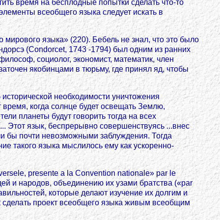
тить время на бесплодные попытки сделать что-то
я: элементы всеобщего языка следует искать в
мирового языка» (220). Бебель не знал, что это было
дорсэ (Condorcet, 1743 -1794) был одним из ранних
философ, социолог, экономист, математик, член
аточен якобинцами в тюрьму, где принял яд, чтобы
б исторической необходимости уничтожения
 время, когда солнце будет освещать Землю,
ели планеты будут говорить тогда на всех
. Этот язык, беспрерывно совершенствуясь ...внес
лали бы почти невозможными заблуждения. Тогда
ние такого языка мыслилось ему как ускоренно-
ele, presente a la Convention nationale» par le
дей и народов, объединению их узами братства («par
правильностей, которые делают изучение их долгим и
ак сделать проект всеобщего языка живым всеобщим