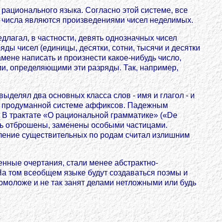
рационального языка. Согласно этой системе, все
е числа являются произведениями чисел неделимых.
длагал, в частности, девять однозначных чисел
ды чисел (единицы, десятки, сотни, тысячи и десятки
мене написать и произнести какое-нибудь число,
ми, определяющими эти разряды. Так, например,
делял два основных класса слов - имя и глагол - и
но продуманной системе аффиксов. Падежным
В трактате «О рациональной грамматике» («De
быть отброшены, заменены особыми частицами.
ление существительных по родам считал излишним
енные очертания, стали менее абстрактно-
.На том всеобщем языке будут создаваться поэмы и
 помоложе и не так занят делами нетложными или будь