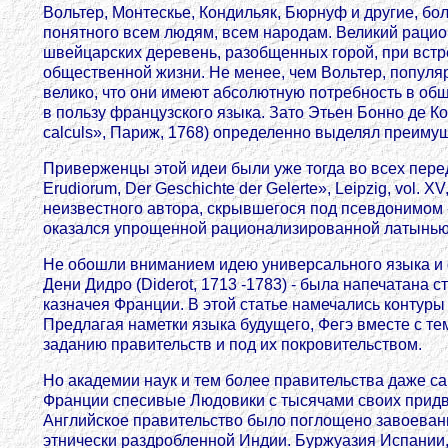
Вольтер, Монтескье, Кондильяк, Бюрнуф и другие, б
понятного всем людям, всем народам. Великий рациона
швейцарских деревень, разобщенных горой, при встре
общественной жизни. Не менее, чем Вольтер, популяр
велико, что они имеют абсолютную потребность в обще
в пользу французского языка. Зато Этьен Бонно де Кон
calculs», Париж, 1768) определенно выделял преиму
Приверженцы этой идеи были уже тогда во всех перед
Erudiorum, Der Geschichte der Gelerte», Leipzig, vol.
неизвестного автора, скрывшегося под псевдонимом 
оказался упрощенной рационализированной латынью,
Не обошли вниманием идею универсального языка и ф
Дени Дидро (Diderot, 1713 -1783) - была напечатана с
казначея Франции. В этой статье намечались контур
Предлагая наметки языка будущего, Фегэ вместе с т
заданию правительств и под их покровительством.
Но академии наук и тем более правительства даже са
Франции спесивые Людовики с тысячами своих придв
Английское правительство было поглощено завоевани
этнически раздробленной Индии. Буржуазия Испании,