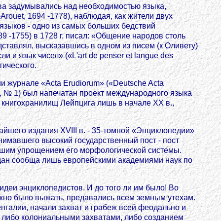
тва задумывались над необходимостью языка,
rouet, 1694 -1778), наблюдая, как жители двух
 языков - одно из самых больших бедствий
 -1755) в 1728 г. писал: «Общение народов столь
едставлял, высказавшись в одном из писем (к Оливету)
 и язык чисел» («L'art de penser et langue des
тического.
и журнале «Acta Erudiorum» («Deutsche Acta
t. X, № 1) был напечатан проект международного языка
 книгохранилищ Лейпцига лишь в начале XX в.,
йшего издания XVIII в. - 35-томной «Энциклопедии»
занимавшего высокий государственный пост - пост
льшим упрощением его морфологической системы.
оздан сообща лишь европейскими академиями наук по
деи энциклопедистов. И до того ли им было! Во
жно было выжать, предавались всем земным утехам.
нгалии, начали захват и грабеж всей феодально и
а либо колониальными захватами, либо созданием