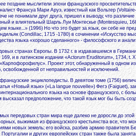
олее поздние мыслители эпохи французского просветительс
лист Франсуа Мари Аруэ, известный как Вольтер (Voltaire-A
че не понимали друг друга, пришел к выводу, что различие
ный и влиятельный Шарль Луи Монтескье (Montesquieu, 1689
м языке...» (199б) Но что это будет за язык, он себе не пр
дильяк (Condillac, 1715 -1780) в сочинении «Искусство мысли
щества языка «хорошо сделанного» - философского и анали
овых странах Европы. В 1732 г. в издававшемся в Германи
 XV, 169, и в латинском издании «Actorum Eruditorum», 1734, 
«Карпофорофилус». Проект этот, обнаруженный в одном из
 освобожденной от неправильностей и исключений.
ранцузские энциклопедисты. В девятом томе (1756) велича
татья «Новый язык» («La langue nouvelle») Фегэ (Faiguet), 
ы интернационального языка на основе французского, с бо
ем высказал предположение, что такой язык мог бы быть с
мых передовых стран мира еще далеко не доросли до этой и
орных, выжимая из французского крестьянства все, что мо
ями новых земель; его войска, разбив армию правителя Бе
 Португалии и других европейских стран также была занят