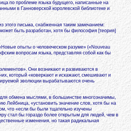
бница по проблеме языка будущего, написанные на
ванными в Ганноверской королевской библиотеке и
из этого письма, снабженная таким замечанием:
к может быть разработан, хотя бы философия [теория]
- «Новые опыты о человеческом разуме» («Nouveau
ософским вопросам языка, представляя собой как бы
элементов». Они возникают и развиваются в
них, который «коверкают и искажают, смешивают и
тролируемой эволюции вырабатываются очень
и для обмена мыслями, в большинстве многозначимы,
ию Лейбница, «установить значение слов, хотя бы на
том, что «если бы были тщательно изучены
миру стал бы гораздо более открытым для людей, чем в
щественные изменения, но такая радикальная