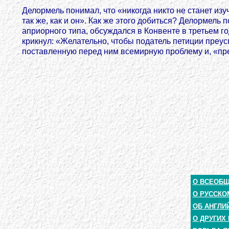
Делормель понимал, что «никогда никто не станет изуч
так же, как и он». Как же этого добиться? Делормел
априорного типа, обсуждался в Конвенте в третьем го
крикнул: «Желательно, чтобы податель петиции преус
поставленную перед ним всемирную проблему и, «пре
О ВСЕОБ
О РУССКО
ОБ АНГЛИ
О ДРУГИХ