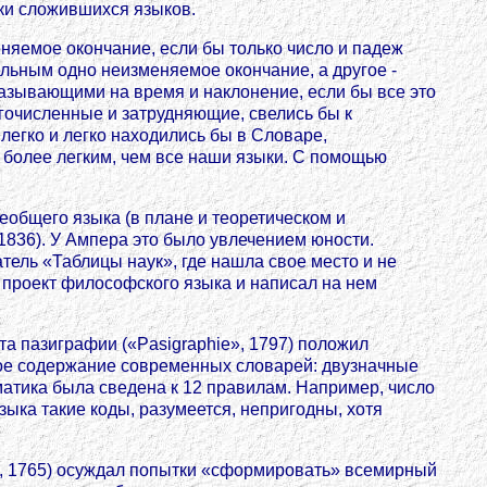
ски сложившихся языков.
няемое окончание, если бы только число и падеж
льным одно неизменяемое окончание, а другое -
азывающими на время и наклонение, если бы все это
гочисленные и затрудняющие, свелись бы к
 легко и легко находились бы в Словаре,
 более легким, чем все наши языки. С помощью
еобщего языка (в плане и теоретическом и
1836). У Ампера это было увлечением юности.
ель «Таблицы наук», где нашла свое место и не
ой проект философского языка и написал на нем
та пазиграфии («Pasigraphie», 1797) положил
ое содержание современных словарей: двузначные
матика была сведена к 12 правилам. Например, число
зыка такие коды, разумеется, непригодны, хотя
..», 1765) осуждал попытки «сформировать» всемирный