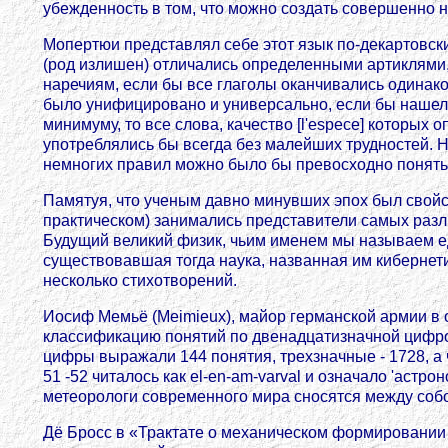
убежденность в том, что можно создать совершенно 
Мопертюи представлял себе этот язык по-декартовск
(род излишен) отличались определенными артиклями,
наречиям, если бы все глаголы оканчивались одинак
было унифицировано и универсально, если бы нашелс
минимуму, то все слова, качество [l'espece] которых
употреблялись бы всегда без малейших трудностей. 
немногих правил можно было бы превосходно понять в
Памятуя, что ученым давно минувших эпох был свойст
практическом) занимались представители самых разли
Будущий великий физик, чьим именем мы называем ед
существовавшая тогда наука, названная им кибернетик
несколько стихотворений.
Иосиф Мемьё (Meimieux), майор германской армии в о
классификацию понятий по двенадцатизначной цифр
цифры выражали 144 понятия, трехзначные - 1728, а 
51 -52 читалось как el-en-am-varval и означало 'аст
метеорологи современного мира сносятся между соб
Дё Бросс в «Трактате о механическом формировании яз