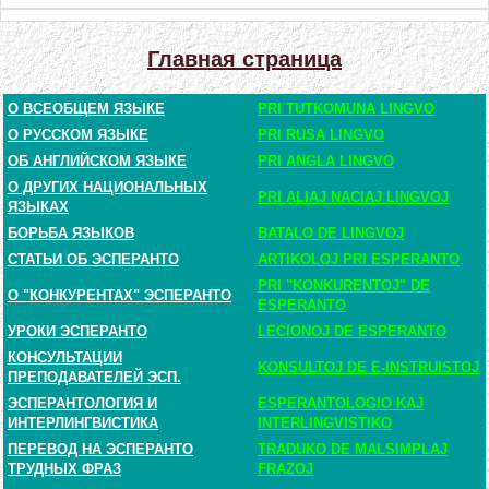
Главная страница
О ВСЕОБЩЕМ ЯЗЫКЕ
PRI TUTKOMUNA LINGVO
О РУССКОМ ЯЗЫКЕ
PRI RUSA LINGVO
ОБ АНГЛИЙСКОМ ЯЗЫКЕ
PRI ANGLA LINGVO
О ДРУГИХ НАЦИОНАЛЬНЫХ
PRI ALIAJ NACIAJ LINGVOJ
ЯЗЫКАХ
БОРЬБА ЯЗЫКОВ
BATALO DE LINGVOJ
СТАТЬИ ОБ ЭСПЕРАНТО
ARTIKOLOJ PRI ESPERANTO
PRI "KONKURENTOJ" DE
О "КОНКУРЕНТАХ" ЭСПЕРАНТО
ESPERANTO
УРОКИ ЭСПЕРАНТО
LECIONOJ DE ESPERANTO
КОНСУЛЬТАЦИИ
KONSULTOJ DE E-INSTRUISTOJ
ПРЕПОДАВАТЕЛЕЙ ЭСП.
ЭСПЕРАНТОЛОГИЯ И
ESPERANTOLOGIO KAJ
ИНТЕРЛИНГВИСТИКА
INTERLINGVISTIKO
ПЕРЕВОД НА ЭСПЕРАНТО
TRADUKO DE MALSIMPLAJ
ТРУДНЫХ ФРАЗ
FRAZOJ