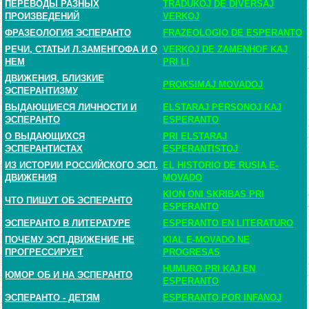
ПЕРЕВОДЫ РАЗНЫХ
TRADUKOJ DE DIVERSAJ
ПРОИЗВЕДЕНИЙ
VERKOJ
ФРАЗЕОЛОГИЯ ЭСПЕРАНТО
FRAZEOLOGIO DE ESPERANTO
РЕЧИ, СТАТЬИ Л.ЗАМЕНГОФА И О
VERKOJ DE ZAMENHOF KAJ
НЕМ
PRI LI
ДВИЖЕНИЯ, БЛИЗКИЕ
PROKSIMAJ MOVADOJ
ЭСПЕРАНТИЗМУ
ВЫДАЮЩИЕСЯ ЛИЧНОСТИ И
ELSTARAJ PERSONOJ KAJ
ЭСПЕРАНТО
ESPERANTO
О ВЫДАЮЩИХСЯ
PRI ELSTARAJ
ЭСПЕРАНТИСТАХ
ESPERANTISTOJ
ИЗ ИСТОРИИ РОССИЙСКОГО ЭСП.
EL HISTORIO DE RUSIA E-
ДВИЖЕНИЯ
MOVADO
KION ONI SKRIBAS PRI
ЧТО ПИШУТ ОБ ЭСПЕРАНТО
ESPERANTO
ЭСПЕРАНТО В ЛИТЕРАТУРЕ
ESPERANTO EN LITERATURO
ПОЧЕМУ ЭСП.ДВИЖЕНИЕ НЕ
KIAL E-MOVADO NE
ПРОГРЕССИРУЕТ
PROGRESAS
HUMURO PRI KAJ EN
ЮМОР ОБ И НА ЭСПЕРАНТО
ESPERANTO
ЭСПЕРАНТО - ДЕТЯМ
ESPERANTO POR INFANOJ