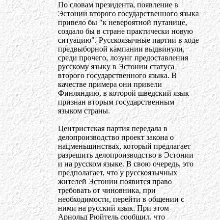
По словам президента, появление в
Эстонии второго государственного языка
привело бы "к невероятной путанице,
создало бы в стране практически новую
ситуацию". Русскоязычные партии в ходе
предвыборной кампании выдвинули,
среди прочего, лозунг предоставления
русскому языку в Эстонии статуса
второго государственного языка. В
качестве примера они привели
Финляндию, в которой шведский язык
признан вторым государственным
языком страны.
Центристская партия передала в
делопроизводство проект закона о
нацменьшинствах, который предлагает
разрешить делопроизводство в Эстонии
и на русском языке. В свою очередь, это
предполагает, что у русскоязычных
жителей Эстонии появится право
требовать от чиновника, при
необходимости, перейти в общении с
ними на русский язык. При этом
Арнольд Рюйтель сообщил, что