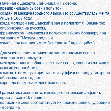
Начиная с Декарта, Лейбница и Ньютона,
предпринимались сотни попыток
создания международного языка. Но осуществилась мечта
лишь в 1887 году,
когда молодой варшавский врач и полиглот Л. Заменгоф
опубликовал на русском,
французском, немецком и польском языках брошюру под
заглавием "Международный
язык" - под псевдонимом Эсперанто (надеющийся).
Для уменьшения количества запоминаемых слов в
эсперанто используются
международные, общеизвестные слова, слова из латыни и
многих европейских
языков; с помощью приставок и суффиксов предусмотрено
образование от одного
корня до нескольких десятков слов.
Грамматика эсперанто, имеющего латинский алфавит,
проста: всего 16 правил,
написание слов соответствует их произношению, ударение
- всегда на