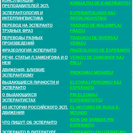
КОНСУЛЬТАЦИИ
KONSULTOJ DE E-INSTRUISTOJ
ПРЕПОДАВАТЕЛЕЙ ЭСП.
ЭСПЕРАНТОЛОГИЯ И
ESPERANTOLOGIO KAJ
ИНТЕРЛИНГВИСТИКА
INTERLINGVISTIKO
ПЕРЕВОД НА ЭСПЕРАНТО
TRADUKO DE MALSIMPLAJ
ТРУДНЫХ ФРАЗ
FRAZOJ
ПЕРЕВОДЫ РАЗНЫХ
TRADUKOJ DE DIVERSAJ
ПРОИЗВЕДЕНИЙ
VERKOJ
ФРАЗЕОЛОГИЯ ЭСПЕРАНТО
FRAZEOLOGIO DE ESPERANTO
РЕЧИ, СТАТЬИ Л.ЗАМЕНГОФА И О
VERKOJ DE ZAMENHOF KAJ
НЕМ
PRI LI
ДВИЖЕНИЯ, БЛИЗКИЕ
PROKSIMAJ MOVADOJ
ЭСПЕРАНТИЗМУ
ВЫДАЮЩИЕСЯ ЛИЧНОСТИ И
ELSTARAJ PERSONOJ KAJ
ЭСПЕРАНТО
ESPERANTO
О ВЫДАЮЩИХСЯ
PRI ELSTARAJ
ЭСПЕРАНТИСТАХ
ESPERANTISTOJ
ИЗ ИСТОРИИ РОССИЙСКОГО ЭСП.
EL HISTORIO DE RUSIA E-
ДВИЖЕНИЯ
MOVADO
KION ONI SKRIBAS PRI
ЧТО ПИШУТ ОБ ЭСПЕРАНТО
ESPERANTO
ЭСПЕРАНТО В ЛИТЕРАТУРЕ
ESPERANTO EN LITERATURO