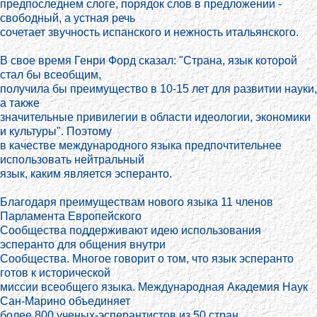
предпоследнем слоге, порядок слов в предложении -
свободный, а устная речь
сочетает звучность испанского и нежность итальянского.
В свое время Генри Форд сказал: "Страна, язык которой
стал бы всеобщим,
получила бы преимущество в 10-15 лет для развитии науки,
а также
значительные привилегии в области идеологии, экономики
и культуры". Поэтому
в качестве международного языка предпочтительнее
использовать нейтральный
язык, каким является эсперанто.
Благодаря преимуществам нового языка 11 членов
Парламента Европейского
Сообщества поддерживают идею использования
эсперанто для общения внутри
Сообщества. Многое говорит о том, что язык эсперанто
готов к исторической
миссии всеобщего языка. Международная Академия Наук
Сан-Марино объединяет
более 800 ученых-эсперантистов из 50 стран.