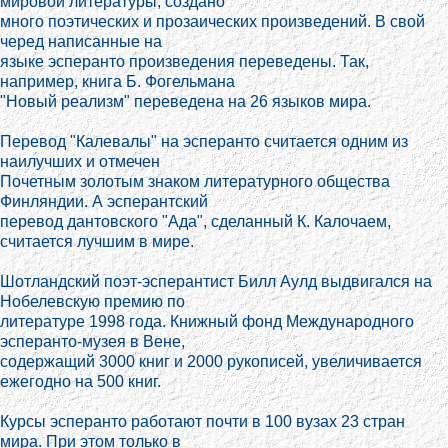
мировой литературы, создано
много поэтических и прозаических произведений. В свой
черед написанные на
языке эсперанто произведения переведены. Так,
например, книга Б. Фогельмана
"Новый реализм" переведена на 26 языков мира.
Перевод "Калевалы" на эсперанто считается одним из
наилучших и отмечен
Почетным золотым знаком литературного общества
Финляндии. А эсперантский
перевод дантовского "Ада", сделанный К. Калочаем,
считается лучшим в мире.
Шотландский поэт-эсперантист Билл Аулд выдвигался на
Нобелевскую премию по
литературе 1998 года. Книжный фонд Международного
эсперанто-музея в Вене,
содержащий 3000 книг и 2000 рукописей, увеличивается
ежегодно на 500 книг.
Курсы эсперанто работают почти в 100 вузах 23 стран
мира. При этом только в